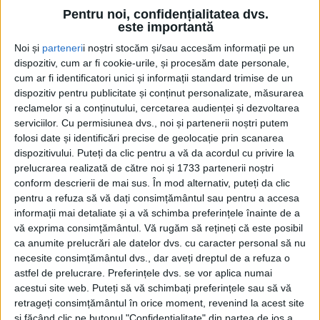
începere a finalei Cupei României din județul
Pentru noi, confidențialitatea dvs.
Suceava, Bradul Putna-Academica Gălănești, scor 1-
este importantă
0, apreciază baza sportivă de la Putna. Marin Barbu,
Noi și
parteneri
i noștri stocăm și/sau accesăm informații pe un
fost fotbalist de primă ligă și fost antrenor al fostei
dispozitiv, cum ar fi cookie-urile, și procesăm date personale,
cum ar fi identificatori unici și informații standard trimise de un
echipe de fotbal de primă ligă Foresta Suceava, în
dispozitiv pentru publicitate și conținut personalizate, măsurarea
prezent observator de joc la Liga I și căutător de
reclamelor și a conținutului, cercetarea audienței și dezvoltarea
talente pentru Sepsi OSK Sfîntu Gheorghe, spune să
serviciilor.
Cu permisiunea dvs., noi și partenerii noștri putem
stadionul cu gazon artificial, cu nocturnă și cu 800
folosi date și identificări precise de geolocație prin scanarea
de locuri de la Putna este foarte bun și pentru
dispozitivului. Puteți da clic pentru a vă da acordul cu privire la
prelucrarea realizată de către noi și 1733 partenerii noștri
cantonamentele echipelor importante din România.
conform descrierii de mai sus. În mod alternativ, puteți da clic
pentru a refuza să vă dați consimțământul sau pentru a accesa
Într-un scurt interviu acordat Radio Top în timpul
informații mai detaliate și a vă schimba preferințele înainte de a
partidei de fotbal care s-a jucat în nocturnă pe 13
vă exprima consimțământul.
Vă rugăm să rețineți că este posibil
iunie, domnul Barbu a spus despre stadion și despre
ca anumite prelucrări ale datelor dvs. cu caracter personal să nu
necesite consimțământul dvs., dar aveți dreptul de a refuza o
atmosfera de la meci: ”Mi se pare frumos, organizare
astfel de prelucrare. Preferințele dvs. se vor aplica numai
excelentă, gazon bun, nocturnă, un stadion cochet…
acestui site web. Puteți să vă schimbați preferințele sau să vă
După părerea mea, sînt multe stadioane în Divizia A
retrageți consimțământul în orice moment, revenind la acest site
care n-au un gazon așa bine îngrijit. Un stadion
și făcând clic pe butonul "Confidențialitate" din partea de jos a