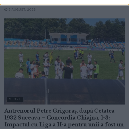
Jocurilor Europene Universitare
2 AUGUST, 2026
SPORT
Antrenorul Petre Grigoraș, după Cetatea
1932 Suceava – Concordia Chiajna, 1-3:
Impactul cu Liga a II-a pentru unii a fost un