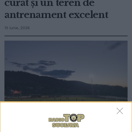
curat și un teren de
antrenament excelent
15 iunie, 2026
0
TRIMITERI
Profesorul Marin Barbu, cel care a dat lovitura de