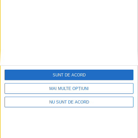
SUNT DE ACORD
SPORT
MAI MULTE OPȚIUNI
Handbaliștii suceveni care au cîștigat
NU SUNT DE ACORD
pentru a V-a oară titlul de campioni
europeni universitari vor fi premiați de
ministrul Educației, Mihai Dimian
6 AUGUST, 2026