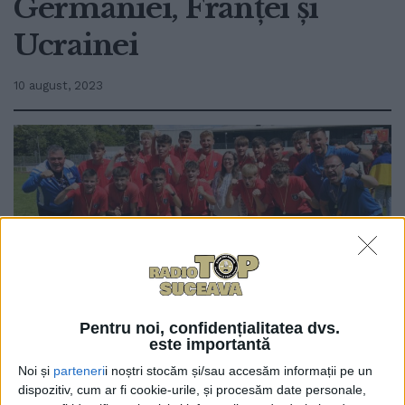
Germaniei, Franței și
Ucrainei
10 august, 2023
Pentru noi, confidențialitatea dvs.
0
este importantă
TRIMITERI
Noi și
parteneri
i noștri stocăm și/sau accesăm informații pe un
Cu trei victorii și trei egaluri, reprezentanta județului
dispozitiv, cum ar fi cookie-urile, și procesăm date personale,