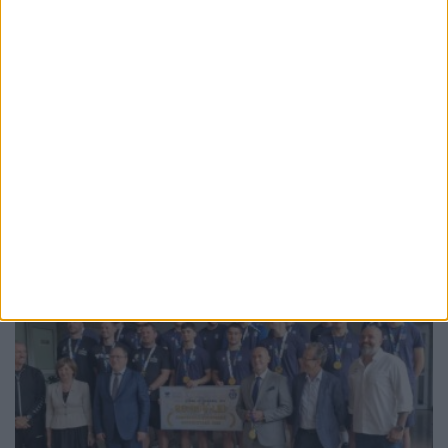
SPORT
Prima ligă de rugby: RC Gura Humorului –
Steaua București, 18-83. Stelian Simerea:
”Gura Humorului are o tradiție frumoasă
în rugby, iar administrația județeană este și
va rămîne un partener”
8 AUGUST, 2026