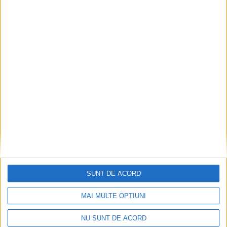
SPORT
Handbalistul sucevean Ianis Chiruț,
campion cu România! Ianis a fost desemnat
cel mai bun centru al M18 EHF
Championship 2026
10 AUGUST, 2026
SUNT DE ACORD
MAI MULTE OPȚIUNI
NU SUNT DE ACORD