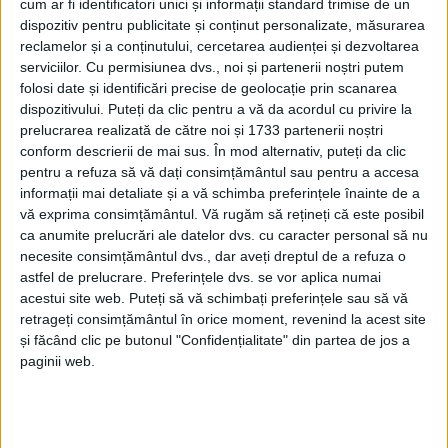
cum ar fi identificatori unici și informații standard trimise de un
Suceava a cîștigat turneul ”Patru regiuni pentru
dispozitiv pentru publicitate și conținut personalizate, măsurarea
Europa” rezervat echipelor sub 16 ani, găzduit de
reclamelor și a conținutului, cercetarea audienței și dezvoltarea
localitatea germană Kaufbeuren. În prima zi, marți, 8
serviciilor.
Cu permisiunea dvs., noi și partenerii noștri putem
august, echipa Liceului cu Program Sportiv a cîștigat
folosi date și identificări precise de geolocație prin scanarea
dispozitivului. Puteți da clic pentru a vă da acordul cu privire la
toate meciurile cu 1-0 și cu Schwaben – Germania, și
prelucrarea realizată de către noi și 1733 partenerii noștri
cu Mayenne – Franța, și cu Cernăuți – Ucraina. În
conform descrierii de mai sus. În mod alternativ, puteți da clic
cea de-a doua zi a întrecerii, joi, 10 august, Suceava a
pentru a refuza să vă dați consimțământul sau pentru a accesa
făcut 0-0 cu Mayenne și 1-1 cu Schwaben și Cernăuți.
informații mai detaliate și a vă schimba preferințele înainte de a
Meciurile au avut cîte o repriză de 30 de minute.
vă exprima consimțământul.
Vă rugăm să rețineți că este posibil
ca anumite prelucrări ale datelor dvs. cu caracter personal să nu
Clasamentul final a fost următorul: Suceava,
necesite consimțământul dvs., dar aveți dreptul de a refuza o
Schwaben, Cernăuți, Mayenne. Tinerii fotbaliști
astfel de prelucrare. Preferințele dvs. se vor aplica numai
suceveni au fost însoțiți de antrenorul lor, Andrei
acestui site web. Puteți să vă schimbați preferințele sau să vă
Ițco, de profesorul Aurel Constantin și de directorul
retrageți consimțământul în orice moment, revenind la acest site
și făcând clic pe butonul "Confidențialitate" din partea de jos a
LPS, Ciprian Anton. Suceava a mai cîștigat turneul în
paginii web.
2011. Județul Suceava este înfrățit cu Schwaben,
Mayenne și Cernăuți.