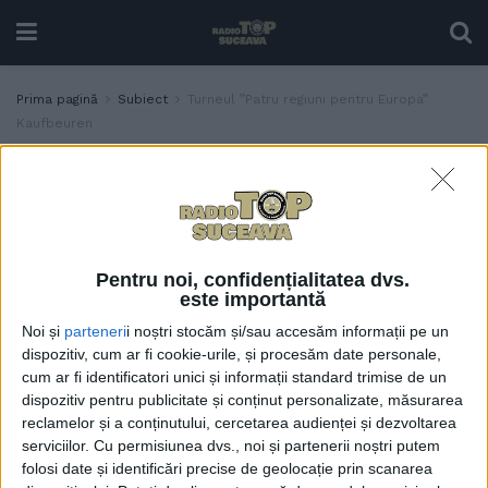
Prima pagină
Subiect
Turneul ”Patru regiuni pentru Europa”
Kaufbeuren
Etichetă:
Turneul ”Patru regiuni pentru
Europa” Kaufbeuren
Suceava a cîștigat turneul
SPORT
de fotbal rezervat echipelor
Pentru noi, confidențialitatea dvs.
de juniori sub 16 ani găzduit
este importantă
de localitatea germană
Noi și
parteneri
i noștri stocăm și/sau accesăm informații pe un
Kaufbeuren. Echipa LPS a
dispozitiv, cum ar fi cookie-urile, și procesăm date personale,
terminat în fața
cum ar fi identificatori unici și informații standard trimise de un
reprezentantelor
dispozitiv pentru publicitate și conținut personalizate, măsurarea
Germaniei, Franței și
reclamelor și a conținutului, cercetarea audienței și dezvoltarea
Ucrainei
serviciilor.
Cu permisiunea dvs., noi și partenerii noștri putem
10 AUGUST, 2023
folosi date și identificări precise de geolocație prin scanarea