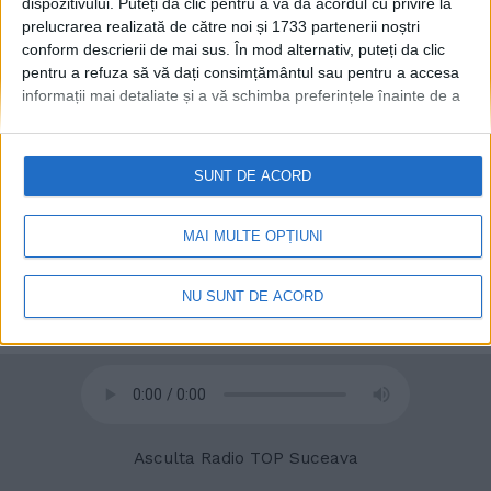
dispozitivului. Puteți da clic pentru a vă da acordul cu privire la
prelucrarea realizată de către noi și 1733 partenerii noștri
conform descrierii de mai sus. În mod alternativ, puteți da clic
pentru a refuza să vă dați consimțământul sau pentru a accesa
informații mai detaliate și a vă schimba preferințele înainte de a
vă exprima consimțământul.
Vă rugăm să rețineți că este posibil
ca anumite prelucrări ale datelor dvs. cu caracter personal să nu
necesite consimțământul dvs., dar aveți dreptul de a refuza o
SUNT DE ACORD
astfel de prelucrare. Preferințele dvs. se vor aplica numai
acestui site web. Puteți să vă schimbați preferințele sau să vă
retrageți consimțământul în orice moment, revenind la acest site
© 2020
Radio TOP Suceava 104 FM
MAI MULTE OPȚIUNI
și făcând clic pe butonul "Confidențialitate" din partea de jos a
paginii web.
NU SUNT DE ACORD
Asculta Radio TOP Suceava