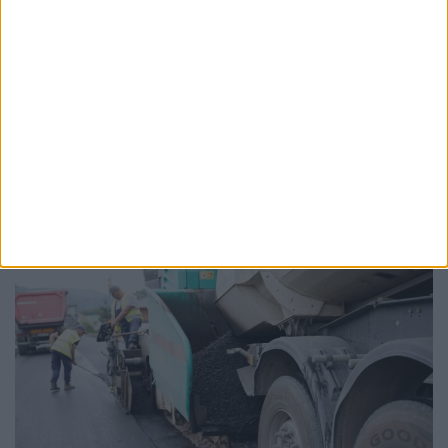
CJRAE Suceava are 181 de angajați, dar care
nu sînt suficienți pentru nevoile elevilor.
Adriana Nichitean: Județul Suceava e
campion la populație școlară, nevoile sînt
foarte multe, iar Ministerul e cel care
înființează aceste posturi
10 FEBRUARIE, 2026