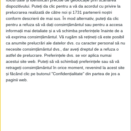
directorul executiv al Direcţiei Generale de Asistenţă
dispozitivului. Puteți da clic pentru a vă da acordul cu privire la
Socială şi Protecţia Copilului, Florin Tărnăuceanu, şi
prelucrarea realizată de către noi și 1731 partenerii noștri
adjuncta acestuia, Monica Săndulescu.
conform descrierii de mai sus. În mod alternativ, puteți da clic
Administratorul Centrului „Speranţa” este Lucica
pentru a refuza să vă dați consimțământul sau pentru a accesa
Ştefan.
informații mai detaliate și a vă schimba preferințele înainte de a
vă exprima consimțământul.
Vă rugăm să rețineți că este posibil
ca anumite prelucrări ale datelor dvs. cu caracter personal să nu
necesite consimțământul dvs., dar aveți dreptul de a refuza o
astfel de prelucrare. Preferințele dvs. se vor aplica numai
Articole
similare
acestui site web. Puteți să vă schimbați preferințele sau să vă
retrageți consimțământul în orice moment, revenind la acest site
și făcând clic pe butonul "Confidențialitate" din partea de jos a
paginii web.