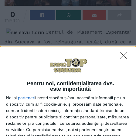
0
TRIMITERI
Centrul de Plasament „Speranţa”
din Suceava a fost reinaugurat, astăzi, după ce a
făcut obiectul unor investiţii de 3 miliarde de lei
vechi. În Centrul situat în zona Colegiului Economic
sînt găzduiţi 70 de minori şi tineri. Cele 3 miliarde de
lei au provenit de la Consiliul Judeţean şi din
sponsorizări şi au fost folosite, între altele, pentru
Pentru noi, confidențialitatea dvs.
este importantă
renovarea bucătăriei şi a băilor, pentru reamenajarea
sălii de mese şi pentru construirea unui spaţiu de
Noi și
parteneri
i noștri stocăm și/sau accesăm informații pe un
dispozitiv, cum ar fi cookie-urile, și procesăm date personale,
joacă. La evenimentul de astăzi au participat
cum ar fi identificatori unici și informații standard trimise de un
secretarul de stat al Autorităţii Naţionale pentru
dispozitiv pentru publicitate și conținut personalizate, măsurarea
Protecţia Drepturilor Copilului, Ileana Savu,
reclamelor și a conținutului, cercetarea audienței și dezvoltarea
vicepreşedintele Consiliului Judeţean Vasile Ilie,
serviciilor.
Cu permisiunea dvs., noi și partenerii noștri putem
folosi date și identificări precise de geolocație prin scanarea