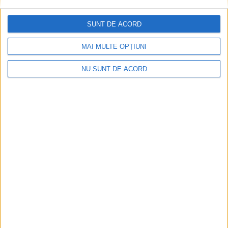
ŞTIRI
SUNT DE ACORD
Fotbal feminin. Marcel Irimie, antrenor
MAI MULTE OPȚIUNI
CSU Suceava: O victorie cu Chindia
Tîrgoviște ”ne duce cu un pas spre Liga a II-
NU SUNT DE ACORD
a”
13 MARTIE, 2026