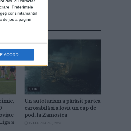
lor dvs. cu caracter
crare. Preferințele
rageți consimțământul
a de jos a paginii
DE ACORD
ŞTIRI
rimie,
Un autoturism a părăsit partea
O
carosabilă și a lovit un cap de
oviște
pod, la Zamostea
Liga a
15 FEBRUARIE, 2026