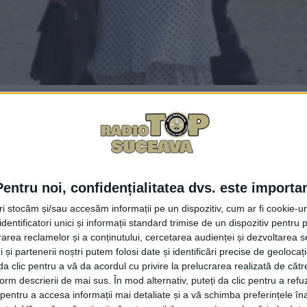
Facebook
Trimit
de aruncător de calibrul 82 de milimetri din cel de-al do
n satul Bogata din comuna suceveană Baia. Bomba ech
Pentru noi, confidențialitatea dvs. este importa
 unei gospodării în timpul executării unui şanţ pentru înlo
tri stocăm și/sau accesăm informații pe un dispozitiv, cum ar fi cookie-u
e Urgenţă, chemată la faţa locului, a evacuat populaţia 
dentificatori unici și informații standard trimise de un dispozitiv pentru p
ru că în timp ce săpa a dat cu hîrleţul în corpul bombei.
rea reclamelor și a conținutului, cercetarea audienței și dezvoltarea ser
 și partenerii noștri putem folosi date și identificări precise de geoloca
mul de iniţiere, provocînd explozia. Misiunea de asanar
i da clic pentru a vă da acordul cu privire la prelucrarea realizată de cătr
condiţii de maximă siguranţă şi depozitat provizoriu, pî
form descrierii de mai sus. În mod alternativ, puteți da clic pentru a refu
entru a accesa informații mai detaliate și a vă schimba preferințele în