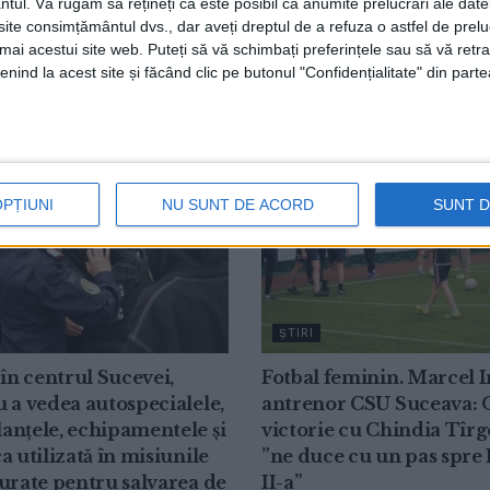
ntul.
Vă rugăm să rețineți că este posibil ca anumite prelucrări ale date
te consimțământul dvs., dar aveți dreptul de a refuza o astfel de prelu
umai acestui site web. Puteți să vă schimbați preferințele sau să vă ret
nind la acest site și făcând clic pe butonul "Confidențialitate" din parte
OPȚIUNI
NU SUNT DE ACORD
SUNT 
ŞTIRI
 în centrul Sucevei,
Fotbal feminin. Marcel I
 a vedea autospecialele,
antrenor CSU Suceava: 
anțele, echipamentele și
victorie cu Chindia Tîrg
a utilizată în misiunile
”ne duce cu un pas spre 
urate pentru salvarea de
II-a”