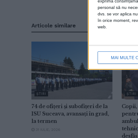
exprima consimțămâ
personal să nu necesi
dvs. se vor aplica n
în orice moment, reve
Articole
similare
web.
MAI MULTE 
ŞTIRI
ŞTIRI
74 de ofițeri și subofițeri de la
Copii,
ISU Suceava, avansați în grad,
pentru
la termen
ambul
tehnic
31 IULIE, 2026
desfăș