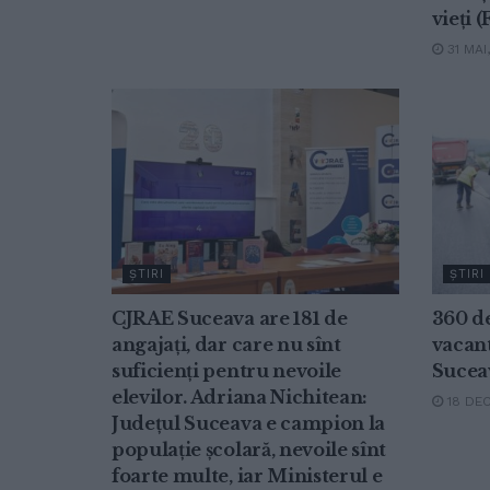
vieți (
31 MAI
ŞTIRI
ŞTIRI
CJRAE Suceava are 181 de
360 d
angajați, dar care nu sînt
vacant
suficienți pentru nevoile
Sucea
elevilor. Adriana Nichitean:
18 DEC
Județul Suceava e campion la
populație școlară, nevoile sînt
foarte multe, iar Ministerul e