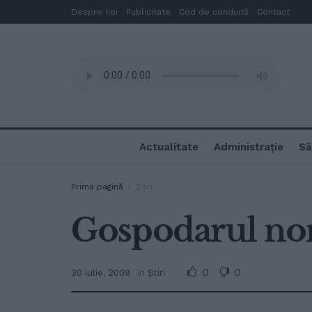
Despre noi
Publicitate
Cod de conduită
Contact
Actualitate
Administrație
Să
Prima pagină
Ştiri
Gospodarul no
0
0
30 iulie, 2009
în
Ştiri