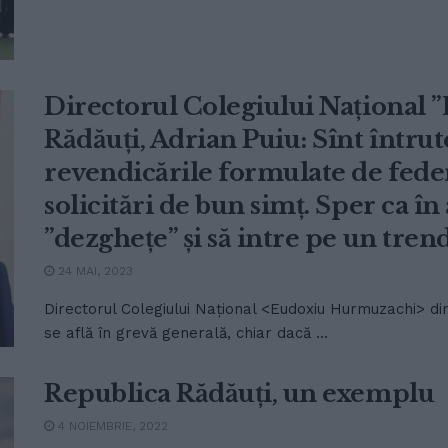
Directorul Colegiului Național
Rădăuți, Adrian Puiu: Sînt întrut
revendicările formulate de federa
solicitări de bun simț. Sper ca în 
”dezghețe” și să intre pe un trend
24 MAI, 2023
Directorul Colegiului Național <Eudoxiu Hurmuzachi> din 
se află în grevă generală, chiar dacă ...
Republica Rădăuți, un exemplu
4 NOIEMBRIE, 2022