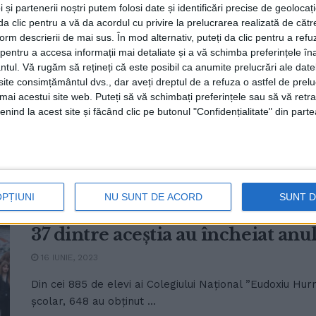
Național ”Eudoxiu Hurmuzachi” R
 și partenerii noștri putem folosi date și identificări precise de geoloca
i da clic pentru a vă da acordul cu privire la prelucrarea realizată de cătr
examenul cu medii mai mari de
form descrierii de mai sus. În mod alternativ, puteți da clic pentru a refu
entru a accesa informații mai detaliate și a vă schimba preferințele în
3 IULIE, 2023
ntul.
Vă rugăm să rețineți că este posibil ca anumite prelucrări ale date
225 din 227 de absolvenți ai Colegiului Național ”Eudo
te consimțământul dvs., dar aveți dreptul de a refuza o astfel de prelu
umai acestui site web. Puteți să vă schimbați preferințele sau să vă ret
Bacalaureat, promovabilitatea fiind de 99,11%. Directorul
nind la acest site și făcând clic pe butonul "Confidențialitate" din parte
Trei sferturi dintre elevii Coleg
OPȚIUNI
NU SUNT DE ACORD
SUNT 
Hurmuzachi” Rădăuți au terminat
37 dintre aceștia au încheiat anul
16 IUNIE, 2023
Din cei 885 de elevi ai Colegiului Național ”Eudoxiu Hur
școlar, 648 au obținut ...