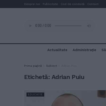
Despre noi
Publicitate
Cod de conduită
Contact
Actualitate
Administrație
Să
Prima pagină
Subiect
Adrian Puiu
Etichetă:
Adrian Puiu
EDUCAȚIE