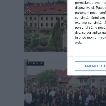
permisiunea dvs., noi
dispozitivului. Puteț
partenerii noștri con
consimțământul sau p
exprima consimțămâ
personal să nu necesi
dvs. se vor aplica n
în orice moment, reve
web.
EDUCAȚIE
MAI MULTE 