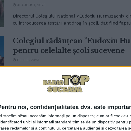
31 AUGUST, 2023
Directorul Colegiului Național <Eudoxiu Hurmuzachi> din
cu introducerea testării antidrog în școli, dat fiind faptul
Colegiul rădăuțean ”Eudoxiu H
pentru celelalte școli sucevene
6 IULIE, 2023
Nici bine nu au fost afișate rezultatele de la Bacalaure
Hurmuzachi”, Adrian Puiu, a și ”atacat” ...
Pentru noi, confidențialitatea dvs. este importa
tri stocăm și/sau accesăm informații pe un dispozitiv, cum ar fi cookie-u
dentificatori unici și informații standard trimise de un dispozitiv pentru p
99,11%, rata de promovare a Bacal
rea reclamelor și a conținutului, cercetarea audienței și dezvoltarea ser