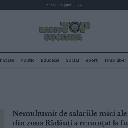
vineri, 7 august, 2026
nătate
Politic
Educație
Social
Sport
Timp liber
Nemulțumit de salariile mici ale
din zona Rădăuți a renunțat la f