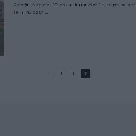
Colegiul Național ”Eudoxiu Hurmuzachi” a reușit ca pent
sa, și nu doar ...
1
2
3