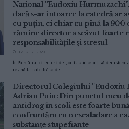
Național ”Eudoxiu Hurmuzachi”, 
dacă s-ar întoarce la catedră ar a
cu puțin, ci chiar cu pînă la 900 
rămîne director a scăzut foarte 
responsabilitățile și stresul
31 AUGUST, 2023
În România, directorii de școli au început să demisioneze
revină la catedră unde ...
Directorul Colegiului ”Eudoxiu
Adrian Puiu: Din punctul meu de 
antidrog în școli este foarte bun
confruntăm cu o escaladare a ca
substanțe stupefiante