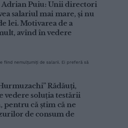
Adrian Puiu: Unii directori
vea salariul mai mare, și nu
de lei. Motivarea de a
mult, avînd în vedere
 fiind nemulțumiți de salarii. Ei preferă să
 Hurmuzachi” Rădăuți,
vedere soluția testării
ă, pentru că știm că ne
zurilor de consum de