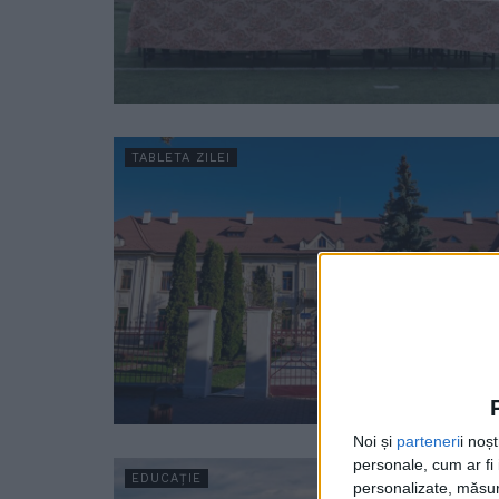
TABLETA ZILEI
Noi și
parteneri
i noș
personale, cum ar fi i
EDUCAȚIE
personalizate, măsura