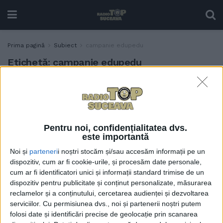
Prima pagină
Subiect
campanie edupedu
Etichetă:
campanie edupedu
Prof. Mariana Ciupu: E
EDUCAȚIE
important să participăm la
cursuri de formare ca să
învățăm cum să realizăm
Pentru noi, confidențialitatea dvs.
documente școlare care să
este importantă
fie în folosul nostru, și nu
Noi și
parteneri
i noștri stocăm și/sau accesăm informații pe un
pentru a ne împovăra
dispozitiv, cum ar fi cookie-urile, și procesăm date personale,
29 OCTOMBRIE, 2024
cum ar fi identificatori unici și informații standard trimise de un
dispozitiv pentru publicitate și conținut personalizate, măsurarea
reclamelor și a conținutului, cercetarea audienței și dezvoltarea
serviciilor.
Cu permisiunea dvs., noi și partenerii noștri putem
folosi date și identificări precise de geolocație prin scanarea