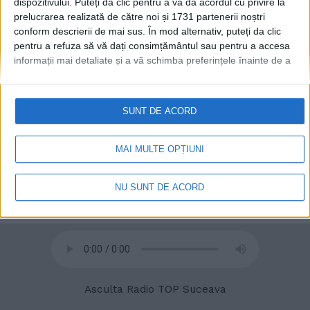
dispozitivului. Puteți da clic pentru a vă da acordul cu privire la
prelucrarea realizată de către noi și 1731 partenerii noștri
conform descrierii de mai sus. În mod alternativ, puteți da clic
pentru a refuza să vă dați consimțământul sau pentru a accesa
informații mai detaliate și a vă schimba preferințele înainte de a
vă exprima consimțământul.
Vă rugăm să rețineți că este posibil
© 2020
Radio TOP Suceava 104 FM
ca anumite prelucrări ale datelor dvs. cu caracter personal să nu
necesite consimțământul dvs., dar aveți dreptul de a refuza o
SUNT DE ACORD
astfel de prelucrare. Preferințele dvs. se vor aplica numai
acestui site web. Puteți să vă schimbați preferințele sau să vă
retrageți consimțământul în orice moment, revenind la acest site
MAI MULTE OPȚIUNI
și făcând clic pe butonul "Confidențialitate" din partea de jos a
paginii web.
NU SUNT DE ACORD
Asculta Radio TOP Suceava