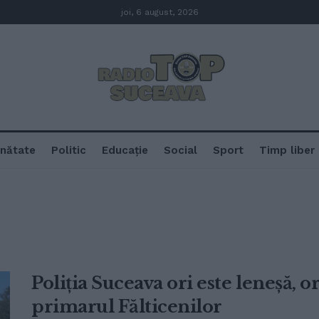
joi, 6 august, 2026
nătate
Politic
Educație
Social
Sport
Timp liber
Poliția Suceava ori este leneșă, o
primarul Fălticenilor