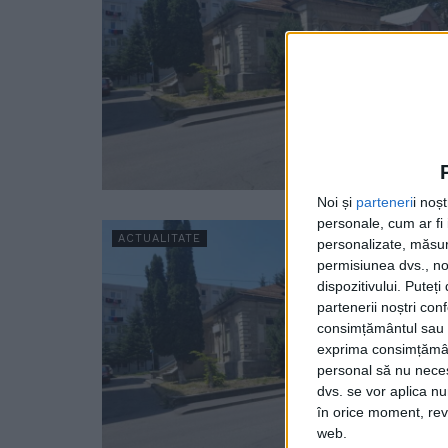
Noi și
parteneri
i noș
personale, cum ar fi i
ACTUALITATE
personalizate, măsura
permisiunea dvs., noi
dispozitivului. Puteț
partenerii noștri con
consimțământul sau p
exprima consimțămâ
personal să nu necesi
dvs. se vor aplica n
în orice moment, reve
web.