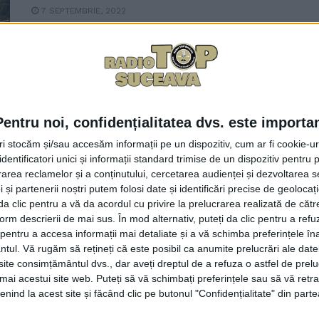
7 SEPTEMBRIE, 2022
La intervenția cetățeanului Ioan Ilișescu, Casa Morțun c
totalitate. La intervenția prefectului ...
Pentru noi, confidențialitatea dvs. este importa
tri stocăm și/sau accesăm informații pe un dispozitiv, cum ar fi cookie-u
dentificatori unici și informații standard trimise de un dispozitiv pentru p
După ce s-a apucat să distrugă o c
rea reclamelor și a conținutului, cercetarea audienței și dezvoltarea ser
Primăria Fălticeni a fost pusă să
 și partenerii noștri putem folosi date și identificări precise de geoloca
i da clic pentru a vă da acordul cu privire la prelucrarea realizată de cătr
construcțiile care ar putea fi c
form descrierii de mai sus. În mod alternativ, puteți da clic pentru a refu
entru a accesa informații mai detaliate și a vă schimba preferințele în
Demolarea a fost sistată, iar Poliți
ntul.
Vă rugăm să rețineți că este posibil ca anumite prelucrări ale date
ancheteze cazul
te consimțământul dvs., dar aveți dreptul de a refuza o astfel de prelu
umai acestui site web. Puteți să vă schimbați preferințele sau să vă ret
10 AUGUST, 2022
nind la acest site și făcând clic pe butonul "Confidențialitate" din parte
Primăria Fălticeni va inventaria toate clădirile din mun