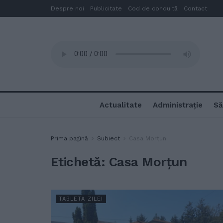
Despre noi
Publicitate
Cod de conduită
Contact
Actualitate
Administrație
Să
Prima pagină
Subiect
Casa Morțun
Etichetă:
Casa Morțun
TABLETA ZILEI