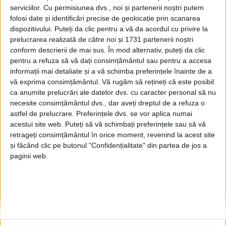
serviciilor.
Cu permisiunea dvs., noi și partenerii noștri putem
10 MAI, 2025
folosi date și identificări precise de geolocație prin scanarea
Dom Polski, în plin proces
dispozitivului. Puteți da clic pentru a vă da acordul cu privire la
ACTUALITATE
de renovare, cu finanțări
prelucrarea realizată de către noi și 1731 partenerii noștri
din partea Guvernului
conform descrierii de mai sus. În mod alternativ, puteți da clic
României, dar și a celui
pentru a refuza să vă dați consimțământul sau pentru a accesa
polonez. Ghervazen
informații mai detaliate și a vă schimba preferințele înainte de a
Longher: E o casă istorică.
vă exprima consimțământul.
Vă rugăm să rețineți că este posibil
Pentru polonezi această
ca anumite prelucrări ale datelor dvs. cu caracter personal să nu
necesite consimțământul dvs., dar aveți dreptul de a refuza o
clădire are o semnificație
astfel de prelucrare. Preferințele dvs. se vor aplica numai
aparte
acestui site web. Puteți să vă schimbați preferințele sau să vă
6 OCTOMBRIE, 2024
retrageți consimțământul în orice moment, revenind la acest site
și făcând clic pe butonul "Confidențialitate" din partea de jos a
Ghervazen Longher: După
ACTUALITATE
paginii web.
100 de ani nu ne permitem
să distrugem sala de
spectacole
5 NOIEMBRIE, 2021
Renovarea Casei Polone din
ADMINISTRAȚIE