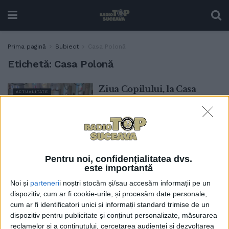
Prima pagină
Subiect
Casa Polonă
Etichetă:
Casa Polonă
Ziua Copilului, la Casa
ACTUALITATE
Polonă din Solonețu Nou,
pentru 600 de copii de la
școlile în care se predă
limba polonă maternă
31 MAI, 2026
Pentru noi, confidențialitatea dvs.
Etnicii polonezi din
este importantă
ACTUALITATE
Bucovina, triplă sărbătoare
Noi și
parteneri
i noștri stocăm și/sau accesăm informații pe un
la Poiana Micului.
dispozitiv, cum ar fi cookie-urile, și procesăm date personale,
Evenimentul a fost
cum ar fi identificatori unici și informații standard trimise de un
organizat de Uniunea
dispozitiv pentru publicitate și conținut personalizate, măsurarea
Polonezilor din România
reclamelor și a conținutului, cercetarea audienței și dezvoltarea