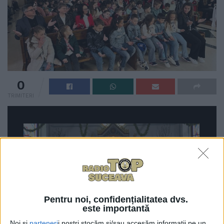
0
TRIMITERI
Pentru noi, confidențialitatea dvs.
este importantă
Noi și
parteneri
i noștri stocăm și/sau accesăm informații pe un