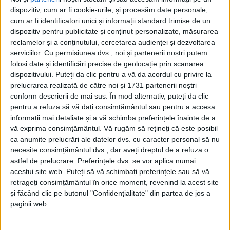
-
+
1
of 3
dispozitiv, cum ar fi cookie-urile, și procesăm date personale,
cum ar fi identificatori unici și informații standard trimise de un
dispozitiv pentru publicitate și conținut personalizate, măsurarea
reclamelor și a conținutului, cercetarea audienței și dezvoltarea
serviciilor.
Cu permisiunea dvs., noi și partenerii noștri putem
folosi date și identificări precise de geolocație prin scanarea
dispozitivului. Puteți da clic pentru a vă da acordul cu privire la
prelucrarea realizată de către noi și 1731 partenerii noștri
Sîmbătă 30 mai, Uniunea Polonezilor din România,
conform descrierii de mai sus. În mod alternativ, puteți da clic
alături de Decanatul de Bucovina, i-a primit la Casa
pentru a refuza să vă dați consimțământul sau pentru a accesa
Polonă din Solonețu Nou pe elevii școlilor în care se
informații mai detaliate și a vă schimba preferințele înainte de a
predă limba polonă maternă. Au fost copii din Poiana
vă exprima consimțământul.
Vă rugăm să rețineți că este posibil
ca anumite prelucrări ale datelor dvs. cu caracter personal să nu
Micului, Cacica, Solonețu Nou, Moara, Siret,
necesite consimțământul dvs., dar aveți dreptul de a refuza o
Păltinoasa, Suceava și Pârteștii de Sus, precum și pe
astfel de prelucrare. Preferințele dvs. se vor aplica numai
copiii din întregul Decanat de Bucovina.
acestui site web. Puteți să vă schimbați preferințele sau să vă
retrageți consimțământul în orice moment, revenind la acest site
La ora 11:00, la biserica „Coborîrea Duhului Sfânt”
și făcând clic pe butonul "Confidențialitate" din partea de jos a
paginii web.
din localitate, pr. Iulian Sescu, vicar la Suceava, a
oficiat o liturghie dedicată copiilor. Au concelebrat pr.