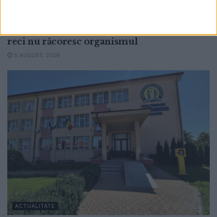
Caniculă. Daniela Bălănucă, dietetician:
Înghețata nu hidratează, iar băuturile foarte
reci nu răcoresc organismul
5 AUGUST, 2026
ACTUALITATE