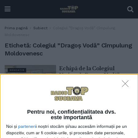
Prima pagină
Subiect
Colegiul ”Dragoș Vodă” Cîmpulung
Moldovenesc
Etichetă:
Colegiul ”Dragoș Vodă” Cîmpulung
Moldovenesc
Echipă de la Colegiul
EDUCAȚIE
Național „Dragoș Vodă”
Cîmpulung Moldovenesc,
locul I la un concurs
național antidrog
28 AUGUST, 2025
Pentru noi, confidențialitatea dvs.
În ditamai județul Suceava
este importantă
TABLETA ZILEI
chiar nu se găsesc 5.000 de
Noi și
parteneri
i noștri stocăm și/sau accesăm informații pe un
euro pentru un elev care
dispozitiv, cum ar fi cookie-urile, și procesăm date personale,
vrea să învețe mai mult?