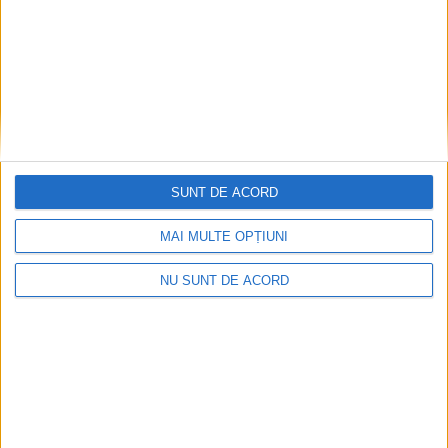
Creșa de la Cîmpulung
ADMINISTRAȚIE
Moldovenesc va fi gata în
toamnă. În trei săptămîni, la
Colegiul ”Dragoș Vodă” vor
fi montate 300 de geamuri
termopan și va începe
lucrul la fațada clădirii
29 APRILIE, 2024
SUNT DE ACORD
Lucrări ample de renovare
ADMINISTRAȚIE
MAI MULTE OPȚIUNI
la Colegiul ”Dragoș Vodă”
din Cîmpulung
NU SUNT DE ACORD
Moldovenesc.
”Constructorul a ajuns la
parter și la etajul I la nivel
de parchet și uși, și s-au
montat gresia, faianța și
obiectele sanitare”
24 SEPTEMBRIE, 2023