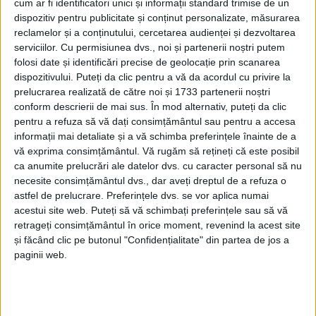
cum ar fi identificatori unici și informații standard trimise de un
21 MAI, 2024
dispozitiv pentru publicitate și conținut personalizate, măsurarea
reclamelor și a conținutului, cercetarea audienței și dezvoltarea
Cîmpulungul Colegiului
serviciilor.
Cu permisiunea dvs., noi și partenerii noștri putem
TABLETA ZILEI
Militar și al Colegiului
folosi date și identificări precise de geolocație prin scanarea
”Dragoș Vodă”, dar și al
dispozitivului. Puteți da clic pentru a vă da acordul cu privire la
Colegiului Silvic
prelucrarea realizată de către noi și 1733 partenerii noștri
”Bucovina”
conform descrierii de mai sus. În mod alternativ, puteți da clic
pentru a refuza să vă dați consimțământul sau pentru a accesa
17 MAI, 2024
informații mai detaliate și a vă schimba preferințele înainte de a
Ștefan Hău, elev olimpic din
vă exprima consimțământul.
Vă rugăm să rețineți că este posibil
ACTUALITATE
Cîmpulung Moldovenesc, a
ca anumite prelucrări ale datelor dvs. cu caracter personal să nu
fost acceptat la un liceu
necesite consimțământul dvs., dar aveți dreptul de a refuza o
internațional din Armenia,
astfel de prelucrare. Preferințele dvs. se vor aplica numai
acestui site web. Puteți să vă schimbați preferințele sau să vă
vrea să facă o facultate în
retrageți consimțământul în orice moment, revenind la acest site
străinătate și intenționează
și făcând clic pe butonul "Confidențialitate" din partea de jos a
să revină în România după
paginii web.
terminarea studiilor. Ștefan
are nevoie de un sprijin
financiar de 5.000 de euro
10 MAI, 2024