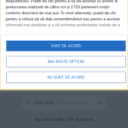
dispozitivului. Puteți da clic pentru a vă da acordul cu privire la
prelucrarea realizată de către noi și 1733 partenerii noștri
conform descrierii de mai sus. În mod alternativ, puteți da clic
pentru a refuza să vă dați consimțământul sau pentru a accesa
informații mai detaliate și a vă schimba preferințele înainte de a
vă exprima consimțământul.
Vă rugăm să rețineți că este posibil
ca anumite prelucrări ale datelor dvs. cu caracter personal să nu
necesite consimțământul dvs., dar aveți dreptul de a refuza o
SUNT DE ACORD
astfel de prelucrare. Preferințele dvs. se vor aplica numai
© 2020
Radio TOP Suceava 104 FM
acestui site web. Puteți să vă schimbați preferințele sau să vă
retrageți consimțământul în orice moment, revenind la acest site
MAI MULTE OPȚIUNI
și făcând clic pe butonul "Confidențialitate" din partea de jos a
paginii web.
NU SUNT DE ACORD
Asculta Radio TOP Suceava