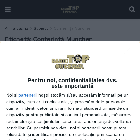
Prima pagină
Subiect
Conferință Munchen
Etichetă:
Conferință Munchen
Doctorul în istorie Daniel
ACTUALITATE
Hrenciuc, despre discursul
lui JD Vance de la Munchen:
Este o abordare absolut
Pentru noi, confidențialitatea dvs.
inedită, foarte tranșantă și
este importantă
care prefigurează o
Noi și
parteneri
i noștri stocăm și/sau accesăm informații pe un
schimbare de paradigmă în
dispozitiv, cum ar fi cookie-urile, și procesăm date personale,
ceea ce privește relațiile
cum ar fi identificatori unici și informații standard trimise de un
internaționale și relația cu
dispozitiv pentru publicitate și conținut personalizate, măsurarea
Europa Occidentală
reclamelor și a conținutului, cercetarea audienței și dezvoltarea
17 FEBRUARIE, 2025
serviciilor.
Cu permisiunea dvs., noi și partenerii noștri putem
folosi date și identificări precise de geolocație prin scanarea