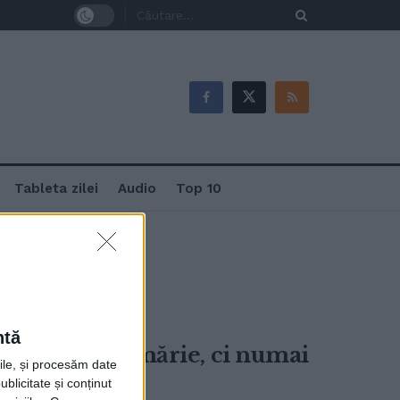
Tableta zilei
Audio
Top 10
ntă
u este la primărie, ci numai
rile, și procesăm date
ublicitate și conținut