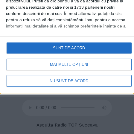
dispozitivului. Puteți da clic pentru a vă da acordul cu privire la
prelucrarea realizată de către noi și 1733 partenerii noștri
conform descrierii de mai sus. În mod alternativ, puteți da clic
pentru a refuza să vă dați consimțământul sau pentru a accesa
informații mai detaliate și a vă schimba preferințele înainte de a
vă exprima consimțământul.
Vă rugăm să rețineți că este posibil
ca anumite prelucrări ale datelor dvs. cu caracter personal să nu
necesite consimțământul dvs., dar aveți dreptul de a refuza o
SUNT DE ACORD
astfel de prelucrare. Preferințele dvs. se vor aplica numai
acestui site web. Puteți să vă schimbați preferințele sau să vă
© 2020
Radio TOP Suceava 104 FM
retrageți consimțământul în orice moment, revenind la acest site
MAI MULTE OPȚIUNI
și făcând clic pe butonul "Confidențialitate" din partea de jos a
paginii web.
NU SUNT DE ACORD
Asculta Radio TOP Suceava