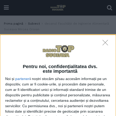
Prima pagină
Subiect
decanul Facultății de Inginerie Alimentară
Suceava Mircea Oroian
Etichetă:
decanul Facultății de Inginerie
Alimentară Suceava Mircea Oroian
Decanul Facultății de
ACTUALITATE
Inginerie Alimentară
Pentru noi, confidențialitatea dvs.
Suceava, Mircea Oroian:
este importantă
Procesatorii de carne și
Noi și
parteneri
i noștri stocăm și/sau accesăm informații pe un
lapte grupați în Asociația
dispozitiv, cum ar fi cookie-urile, și procesăm date personale,
”Produs în Bucovina”
cum ar fi identificatori unici și informații standard trimise de un
cîștigă teren, extinzîndu-se
dispozitiv pentru publicitate și conținut personalizate, măsurarea
la nivel național
reclamelor și a conținutului, cercetarea audienței și dezvoltarea
11 NOIEMBRIE, 2023
serviciilor.
Cu permisiunea dvs., noi și partenerii noștri putem
folosi date și identificări precise de geolocație prin scanarea