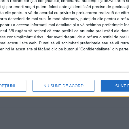
rea reclamelor și a conținutului, cercetarea audienței și dezvoltarea ser
din cauza celorlalte specialități 
 și partenerii noștri putem folosi date și identificări precise de geoloca
schimbarea obiceiurilor aliment
i da clic pentru a vă da acordul cu privire la prelucrarea realizată de cătr
form descrierii de mai sus. În mod alternativ, puteți da clic pentru a refu
durată
entru a accesa informații mai detaliate și a vă schimba preferințele în
ntul.
Vă rugăm să rețineți că este posibil ca anumite prelucrări ale date
18 APRILIE, 2025
te consimțământul dvs., dar aveți dreptul de a refuza o astfel de prelu
umai acestui site web. Puteți să vă schimbați preferințele sau să vă ret
Tot mai mulți adulți care au nevoie să scape de kilogram
nind la acest site și făcând clic pe butonul "Confidențialitate" din parte
cîteva ...
OPȚIUNI
NU SUNT DE ACORD
SUNT 