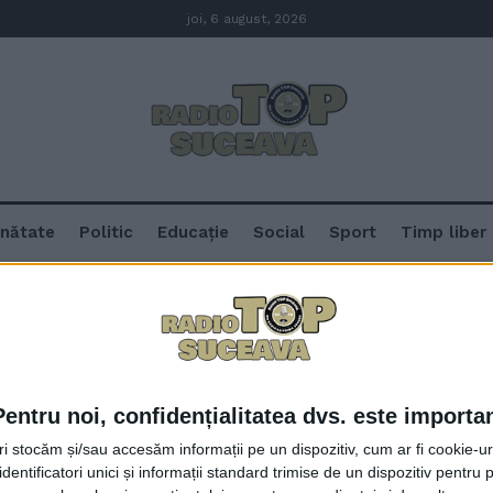
joi, 6 august, 2026
nătate
Politic
Educație
Social
Sport
Timp liber
Pentru noi, confidențialitatea dvs. este importa
Numărul persoanelor care consul
tri stocăm și/sau accesăm informații pe un dispozitiv, cum ar fi cookie-u
creștere. Daniela Bălănuca, nutriț
dentificatori unici și informații standard trimise de un dispozitiv pentru p