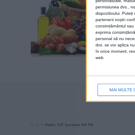
personalizate, măsura
permisiunea dvs., noi
dispozitivului. Puteț
partenerii noștri con
consimțământul sau p
exprima consimțămâ
personal să nu necesi
dvs. se vor aplica n
în orice moment, reve
web.
MAI MULTE 
© 2020
Radio TOP Suceava 104 FM