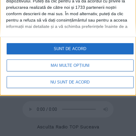
dispozitivului. Puteți da clic pentru a vă da acordul cu privire la
lucrează în trei schimburi
prelucrarea realizată de către noi și 1733 partenerii noștri
22 MAI, 2025
conform descrierii de mai sus. În mod alternativ, puteți da clic
pentru a refuza să vă dați consimțământul sau pentru a accesa
informații mai detaliate și a vă schimba preferințele înainte de a
vă exprima consimțământul.
Vă rugăm să rețineți că este posibil
ca anumite prelucrări ale datelor dvs. cu caracter personal să nu
necesite consimțământul dvs., dar aveți dreptul de a refuza o
SUNT DE ACORD
astfel de prelucrare. Preferințele dvs. se vor aplica numai
acestui site web. Puteți să vă schimbați preferințele sau să vă
retrageți consimțământul în orice moment, revenind la acest site
MAI MULTE OPȚIUNI
și făcând clic pe butonul "Confidențialitate" din partea de jos a
paginii web.
NU SUNT DE ACORD
© 2020
Radio TOP Suceava 104 FM
Asculta Radio TOP Suceava