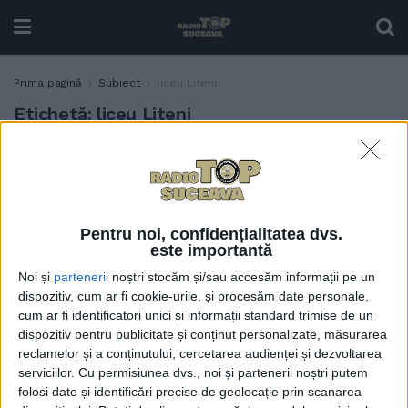
Prima pagină
Subiect
liceu Liteni
Etichetă:
liceu Liteni
Investiție de peste 2
ACTUALITATE
milioane de euro la liceul
din Liteni, inaugurată
9 SEPTEMBRIE, 2025
Pentru noi, confidențialitatea dvs.
este importantă
Noi și
parteneri
i noștri stocăm și/sau accesăm informații pe un
Absolvenți din Liteni ai
EDUCAȚIE
dispozitiv, cum ar fi cookie-urile, și procesăm date personale,
Facultății de Inginerie
cum ar fi identificatori unici și informații standard trimise de un
Alimentară Suceava s-au
dispozitiv pentru publicitate și conținut personalizate, măsurarea
întors în localitatea de
reclamelor și a conținutului, cercetarea audienței și dezvoltarea
domiciliu pentru a lucra la
serviciilor.
Cu permisiunea dvs., noi și partenerii noștri putem
fabrica de procesare a
folosi date și identificări precise de geolocație prin scanarea
cărnii existentă. Fabrica