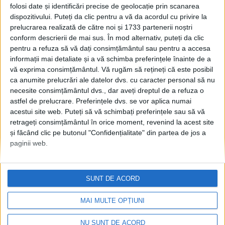
ține un pic de antrenament
folosi date și identificări precise de geolocație prin scanarea
în comentarii literare. Se
dispozitivului. Puteți da clic pentru a vă da acordul cu privire la
pare că ei preferă mai mult
prelucrarea realizată de către noi și 1733 partenerii noștri
proza
conform descrierii de mai sus. În mod alternativ, puteți da clic
pentru a refuza să vă dați consimțământul sau pentru a accesa
1 APRILIE, 2025
informații mai detaliate și a vă schimba preferințele înainte de a
vă exprima consimțământul.
Vă rugăm să rețineți că este posibil
Prof. dr. Anca Gorban,
EDUCAȚIE
ca anumite prelucrări ale datelor dvs. cu caracter personal să nu
vizavi de noile planuri-
necesite consimțământul dvs., dar aveți dreptul de a refuza o
cadru: Elevii de la
astfel de prelucrare. Preferințele dvs. se vor aplica numai
Pedagogie intră în practică
acestui site web. Puteți să vă schimbați preferințele sau să vă
pedagogică la clasele de
retrageți consimțământul în orice moment, revenind la acest site
primar. E foarte greu să
și făcând clic pe butonul "Confidențialitate" din partea de jos a
predai ca elev de clasa a XII-
paginii web.
a Istorie sau Geografie, atîta
timp cît tu nu faci disciplina
la școală
SUNT DE ACORD
24 FEBRUARIE, 2025
MAI MULTE OPȚIUNI
NU SUNT DE ACORD