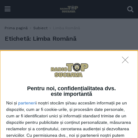
Prima pagină
Subiect
Limba Română
Etichetă:
Limba Română
Discuții aprinse în legătură
EDUCAȚIE
cu programa pentru clasa a
IX-a la Română. Prof.
Gabriela Cazac: Abordarea
mixtă, calea de mijloc, ar fi
cea mai potrivită în acest
Pentru noi, confidențialitatea dvs.
este importantă
moment
Noi și
parteneri
i noștri stocăm și/sau accesăm informații pe un
17 DECEMBRIE, 2025
dispozitiv, cum ar fi cookie-urile, și procesăm date personale,
Simulare Evaluare
cum ar fi identificatori unici și informații standard trimise de un
EDUCAȚIE
Națională 2025. Profesoara
dispozitiv pentru publicitate și conținut personalizate, măsurarea
Mariana Ciupu: Poezia nu e
reclamelor și a conținutului, cercetarea audienței și dezvoltarea
tocmai pe placul elevilor –
serviciilor.
Cu permisiunea dvs., noi și partenerii noștri putem