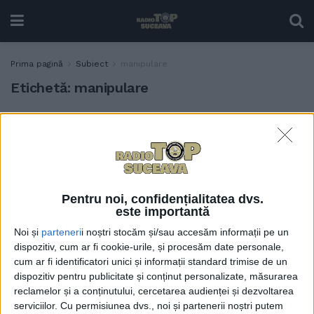
Prima pagină
Subiect
manipulare
Etichetă:
manipulare
Medicul psihiatru
SĂNĂTATE
Alexandru Paziuc, într-o
Românie extrem de
polarizată: Mai trebuie
lăsate rețelele astea de
socializare. Sînt vremurile
Pentru noi, confidențialitatea dvs.
este importantă
în care trebuie să fim uniți și
nicidecum dezbinați
Noi și
parteneri
i noștri stocăm și/sau accesăm informații pe un
dispozitiv, cum ar fi cookie-urile, și procesăm date personale,
14 DECEMBRIE, 2024
cum ar fi identificatori unici și informații standard trimise de un
Sociologul Dan Dascălu,
dispozitiv pentru publicitate și conținut personalizate, măsurarea
ACTUALITATE
despre diferențele mari
reclamelor și a conținutului, cercetarea audienței și dezvoltarea
dintre rezultatele
serviciilor.
Cu permisiunea dvs., noi și partenerii noștri putem