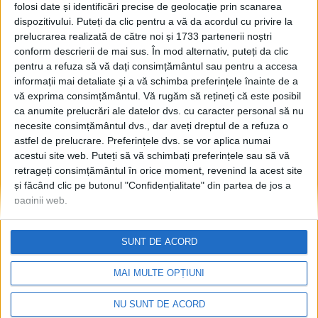
sondajelor de opinie și cele
folosi date și identificări precise de geolocație prin scanarea
de la urne: Sondajele n-au
dispozitivului. Puteți da clic pentru a vă da acordul cu privire la
prelucrarea realizată de către noi și 1733 partenerii noștri
reușit să surprindă această
conform descrierii de mai sus. În mod alternativ, puteți da clic
creștere (a lui Călin
pentru a refuza să vă dați consimțământul sau pentru a accesa
Georgescu – n.r.) într-un
informații mai detaliate și a vă schimba preferințele înainte de a
interval atît de scurt. Adică,
vă exprima consimțământul.
Vă rugăm să rețineți că este posibil
se alerga prea repede și
ca anumite prelucrări ale datelor dvs. cu caracter personal să nu
fotografia a ieșit mișcată, ca
necesite consimțământul dvs., dar aveți dreptul de a refuza o
să folosim o metaforă
astfel de prelucrare. Preferințele dvs. se vor aplica numai
26 NOIEMBRIE, 2024
acestui site web. Puteți să vă schimbați preferințele sau să vă
retrageți consimțământul în orice moment, revenind la acest site
Autostradă nu facem, dar
TABLETA ZILEI
și făcând clic pe butonul "Confidențialitate" din partea de jos a
comunicarea vă place?
paginii web.
14 APRILIE, 2021
SUNT DE ACORD
MAI MULTE OPȚIUNI
NU SUNT DE ACORD