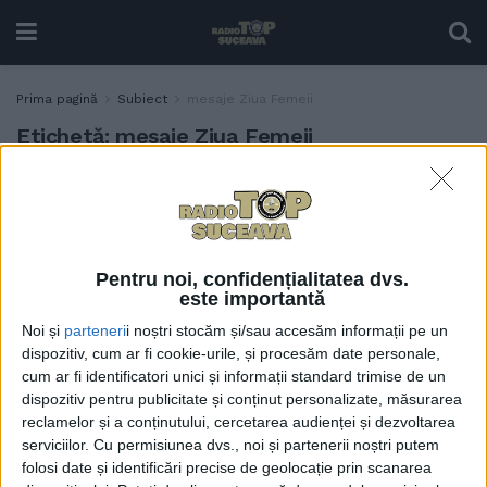
Prima pagină
Subiect
mesaje Ziua Femeii
Etichetă:
mesaje Ziua Femeii
Doamnele și domnișoarele
TABLETA ZILEI
din presa suceveană, bune
numai cînd este nevoie de
ele
Pentru noi, confidențialitatea dvs.
12 MARTIE, 2026
este importantă
Noi și
parteneri
i noștri stocăm și/sau accesăm informații pe un
dispozitiv, cum ar fi cookie-urile, și procesăm date personale,
cum ar fi identificatori unici și informații standard trimise de un
dispozitiv pentru publicitate și conținut personalizate, măsurarea
reclamelor și a conținutului, cercetarea audienței și dezvoltarea
serviciilor.
Cu permisiunea dvs., noi și partenerii noștri putem
folosi date și identificări precise de geolocație prin scanarea