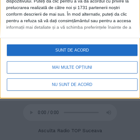
dispozitivului. Puteți da clic pentru a vă da acordul cu privire la
prelucrarea realizată de către noi și 1731 partenerii noștri
conform descrierii de mai sus. În mod alternativ, puteți da clic
© 2020
Radio TOP Suceava 104 FM
pentru a refuza să vă dați consimțământul sau pentru a accesa
informații mai detaliate și a vă schimba preferințele înainte de a
vă exprima consimțământul.
Vă rugăm să rețineți că este posibil
ca anumite prelucrări ale datelor dvs. cu caracter personal să nu
necesite consimțământul dvs., dar aveți dreptul de a refuza o
SUNT DE ACORD
astfel de prelucrare. Preferințele dvs. se vor aplica numai
acestui site web. Puteți să vă schimbați preferințele sau să vă
retrageți consimțământul în orice moment, revenind la acest site
MAI MULTE OPȚIUNI
și făcând clic pe butonul "Confidențialitate" din partea de jos a
paginii web.
NU SUNT DE ACORD
Asculta Radio TOP Suceava