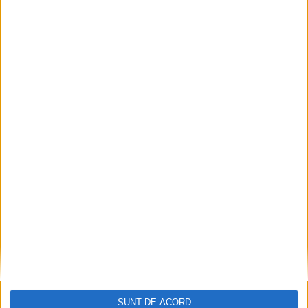
TABLETA ZILEI
Unii cu munca, Vasile Rîmbu cu lauda.
Campania de imagine a primarului
continuă
6 AUGUST, 2026
SUNT DE ACORD