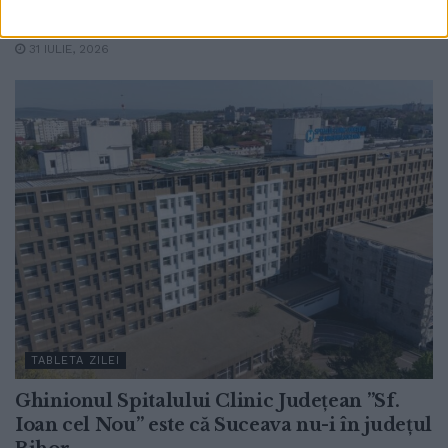
Primăriei față de proprietarii acestora?
31 IULIE, 2026
TABLETA ZILEI
Ghinionul Spitalului Clinic Județean ”Sf.
Ioan cel Nou” este că Suceava nu-i în județul