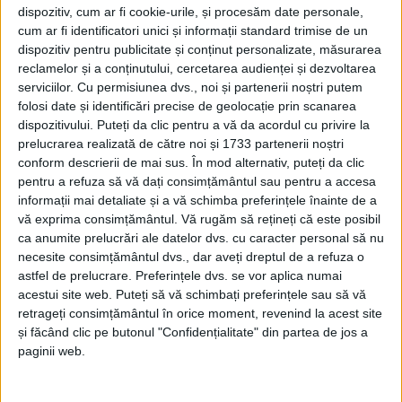
dispozitiv, cum ar fi cookie-urile, și procesăm date personale,
poate mai apăsat ca de obicei, lucruri pe care ar
cum ar fi identificatori unici și informații standard trimise de un
trebui să le spunem mult mai des femeilor din viața
dispozitiv pentru publicitate și conținut personalizate, măsurarea
noastră. La mulți ani tuturor doamnelor și
reclamelor și a conținutului, cercetarea audienței și dezvoltarea
serviciilor.
Cu permisiunea dvs., noi și partenerii noștri putem
domnișoarelor! O primăvară frumoasă cu soare și
folosi date și identificări precise de geolocație prin scanarea
multe flori!”. Pe pagina Primăriei, viceprimarul Dan
dispozitivului. Puteți da clic pentru a vă da acordul cu privire la
Ioan Cușnir a transmis un mesaj în care… De fapt, nu
prelucrarea realizată de către noi și 1733 partenerii noștri
viceprimarul, ci viceprimăruțul, din moment ce
conform descrierii de mai sus. În mod alternativ, puteți da clic
pentru a refuza să vă dați consimțământul sau pentru a accesa
acesta a scris: ”Mulți anișori, frumoși și sănătoși,
informații mai detaliate și a vă schimba preferințele înainte de a
Doamnelor și Domnișoarelor, plus o mică istorie a
vă exprima consimțământul.
Vă rugăm să rețineți că este posibil
acestei zile speciale”. După care a scris care-i treaba
ca anumite prelucrări ale datelor dvs. cu caracter personal să nu
cu Ziua de 8 Martie.
necesite consimțământul dvs., dar aveți dreptul de a refuza o
astfel de prelucrare. Preferințele dvs. se vor aplica numai
În schimb, prefectul de Suceava, Traian
acestui site web. Puteți să vă schimbați preferințele sau să vă
retrageți consimțământul în orice moment, revenind la acest site
Andronachi, a transmis pe grupul de presă următorul
și făcând clic pe butonul "Confidențialitate" din partea de jos a
mesaj: ”La mulţi ani, doamnelor și domnișoarelor din
paginii web.
mass-media! Vă mulțumim pentru răbdarea, grija și
efortul pe care îl faceți zi de zi, la serviciu, în familie