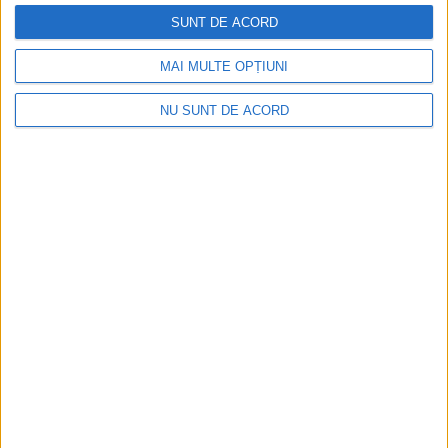
Mopan Suceava a lansat
ACTUALITATE
gama ”Pîinea Bună”. Adrian
SUNT DE ACORD
Porumboiu: Mopan este un
brand românesc cu nivel
MAI MULTE OPȚIUNI
tehnologic european,
construit pe respect pentru
NU SUNT DE ACORD
oameni, responsabilitate
față de resurse și pasiune
pentru calitate (Foto)
16 OCTOMBRIE, 2025
Consiliul Județean Suceava,
ACTUALITATE
discuții cu marile lanțuri de
magazine, pentru
amenajarea unor rafturi
pentru mărfuri
comercializate sub brandul
”Din Bucovina”
16 OCTOMBRIE, 2025
Viorel Bățroș, încă un om
TABLETA ZILEI