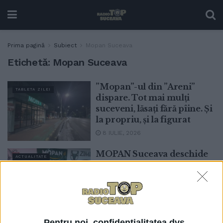
Prima pagină
Subiect
Mopan Suceava
Etichetă:
Mopan Suceava
”Mopan”-ul din ”Areni”
TABLETA ZILEI
dispare. Tot mai mulți
suceveni, lăsați fără pîine. Și
la propriu, și la figurat
8 IULIE, 2026
MOPAN Suceava deschide
ACTUALITATE
un magazin propriu în
Piața Dorobanți din Capitală
(foto)
3 APRILIE, 2026
”Pâinea lui Horia”, lansată la
Pentru noi, confidențialitatea dvs.