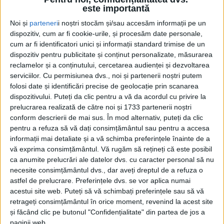
ACTUALITATE
este importantă
tîrgul organizat la
Carrefour Corbeanca
Noi și
parteneri
i noștri stocăm și/sau accesăm informații pe un
București (foto)
dispozitiv, cum ar fi cookie-urile, și procesăm date personale,
cum ar fi identificatori unici și informații standard trimise de un
14 DECEMBRIE, 2025
dispozitiv pentru publicitate și conținut personalizate, măsurarea
MOPAN lansează campania
reclamelor și a conținutului, cercetarea audienței și dezvoltarea
ACTUALITATE
națională „Sute de premii se
serviciilor.
Cu permisiunea dvs., noi și partenerii noștri putem
rumenesc în cuptoarele
folosi date și identificări precise de geolocație prin scanarea
dispozitivului. Puteți da clic pentru a vă da acordul cu privire la
MOPAN” (24 noiembrie
prelucrarea realizată de către noi și 1733 partenerii noștri
2025 – 30 iunie 2026)
conform descrierii de mai sus. În mod alternativ, puteți da clic
11 DECEMBRIE, 2025
pentru a refuza să vă dați consimțământul sau pentru a accesa
informații mai detaliate și a vă schimba preferințele înainte de a
Decanul Facultății de
ACTUALITATE
vă exprima consimțământul.
Vă rugăm să rețineți că este posibil
Inginerie Alimentară de la
ca anumite prelucrări ale datelor dvs. cu caracter personal să nu
USV: Pîinea cu maia, din
necesite consimțământul dvs., dar aveți dreptul de a refuza o
punct de vedere complex și
astfel de prelucrare. Preferințele dvs. se vor aplica numai
nutrițional, dar și senzorial
acestui site web. Puteți să vă schimbați preferințele sau să vă
este superioară pîinii
retrageți consimțământul în orice moment, revenind la acest site
obținută clasic
și făcând clic pe butonul "Confidențialitate" din partea de jos a
17 OCTOMBRIE, 2025
paginii web.