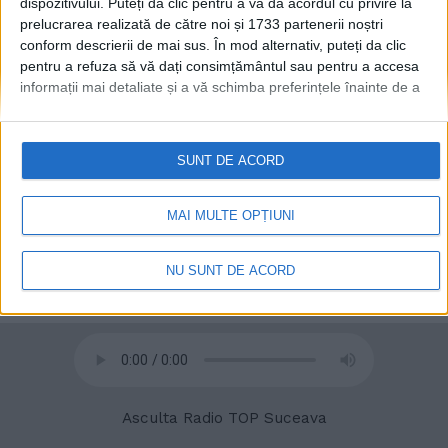
dispozitivului. Puteți da clic pentru a vă da acordul cu privire la
prelucrarea realizată de către noi și 1733 partenerii noștri
conform descrierii de mai sus. În mod alternativ, puteți da clic
pentru a refuza să vă dați consimțământul sau pentru a accesa
informații mai detaliate și a vă schimba preferințele înainte de a
vă exprima consimțământul.
Vă rugăm să rețineți că este posibil
ca anumite prelucrări ale datelor dvs. cu caracter personal să nu
necesite consimțământul dvs., dar aveți dreptul de a refuza o
SUNT DE ACORD
astfel de prelucrare. Preferințele dvs. se vor aplica numai
© 2020
Radio TOP Suceava 104 FM
acestui site web. Puteți să vă schimbați preferințele sau să vă
retrageți consimțământul în orice moment, revenind la acest site
MAI MULTE OPȚIUNI
și făcând clic pe butonul "Confidențialitate" din partea de jos a
paginii web.
NU SUNT DE ACORD
Asculta Radio TOP Suceava