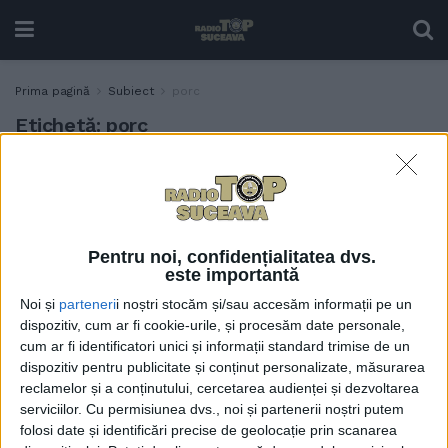
Prima pagină
Subiect
porc
Etichetă:
porc
Directorul DSVSA Suceava:
ACTUALITATE
Sacrificarea porcului
tradițional este permisă,
avem derogare de la
Pentru noi, confidențialitatea dvs.
Comisia Europeană, face
este importantă
parte din tradiția poporului
Noi și
parteneri
i noștri stocăm și/sau accesăm informații pe un
român, însă produsele care
dispozitiv, cum ar fi cookie-urile, și procesăm date personale,
se obțin în urma sacrificării
cum ar fi identificatori unici și informații standard trimise de un
tradiționale sînt destinate
dispozitiv pentru publicitate și conținut personalizate, măsurarea
strict consumului familial
reclamelor și a conținutului, cercetarea audienței și dezvoltarea
24 NOIEMBRIE, 2025
serviciilor.
Cu permisiunea dvs., noi și partenerii noștri putem
folosi date și identificări precise de geolocație prin scanarea