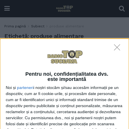
Prima pagină
Subiect
produse alimentare
Etichetă:
produse alimentare
Decanul Facultății de
ACTUALITATE
Inginerie Alimentară,
Mircea Oroian, despre
creșterea prețului la
Pentru noi, confidențialitatea dvs.
alimente: „Cred că pîrghia
este importantă
pe care o are statul în
Noi și
parteneri
i noștri stocăm și/sau accesăm informații pe un
această problemă e doar cu
dispozitiv, cum ar fi cookie-urile, și procesăm date personale,
TVA-ul, ar mai putea regla
cum ar fi identificatori unici și informații standard trimise de un
de acolo prețul”
dispozitiv pentru publicitate și conținut personalizate, măsurarea
2 AUGUST, 2022
reclamelor și a conținutului, cercetarea audienței și dezvoltarea
serviciilor.
Cu permisiunea dvs., noi și partenerii noștri putem
folosi date și identificări precise de geolocație prin scanarea