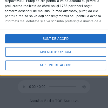
dispozitivului. Puteți da clic pentru a vă da acordul cu privire la
prelucrarea realizată de către noi și 1733 partenerii noștri
conform descrierii de mai sus. În mod alternativ, puteți da clic
pentru a refuza să vă dați consimțământul sau pentru a accesa
informații mai detaliate și a vă schimba preferințele înainte de a
vă exprima consimțământul.
Vă rugăm să rețineți că este posibil
ca anumite prelucrări ale datelor dvs. cu caracter personal să nu
necesite consimțământul dvs., dar aveți dreptul de a refuza o
SUNT DE ACORD
© 2020
Radio TOP Suceava 104 FM
astfel de prelucrare. Preferințele dvs. se vor aplica numai
acestui site web. Puteți să vă schimbați preferințele sau să vă
retrageți consimțământul în orice moment, revenind la acest site
MAI MULTE OPȚIUNI
și făcând clic pe butonul "Confidențialitate" din partea de jos a
paginii web.
NU SUNT DE ACORD
Asculta Radio TOP Suceava