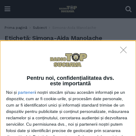
Prima pagină
Subiect
Simona-Aida Manolache
Etichetă:
Simona-Aida Manolache
”O istorie a traducerilor în
EDUCAȚIE
limba română din secolul al
X-lea”, lansare la USV
26 MAI, 2022
Pentru noi, confidențialitatea dvs.
este importantă
Noi și
parteneri
i noștri stocăm și/sau accesăm informații pe un
dispozitiv, cum ar fi cookie-urile, și procesăm date personale,
cum ar fi identificatori unici și informații standard trimise de un
dispozitiv pentru publicitate și conținut personalizate, măsurarea
reclamelor și a conținutului, cercetarea audienței și dezvoltarea
serviciilor.
Cu permisiunea dvs., noi și partenerii noștri putem
folosi date și identificări precise de geolocație prin scanarea