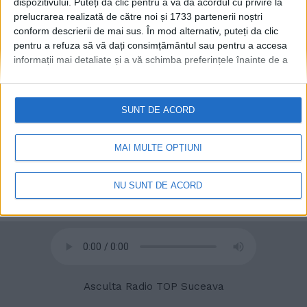
dispozitivului. Puteți da clic pentru a vă da acordul cu privire la
prelucrarea realizată de către noi și 1733 partenerii noștri
conform descrierii de mai sus. În mod alternativ, puteți da clic
© 2020
Radio TOP Suceava 104 FM
pentru a refuza să vă dați consimțământul sau pentru a accesa
informații mai detaliate și a vă schimba preferințele înainte de a
vă exprima consimțământul.
Vă rugăm să rețineți că este posibil
ca anumite prelucrări ale datelor dvs. cu caracter personal să nu
necesite consimțământul dvs., dar aveți dreptul de a refuza o
SUNT DE ACORD
astfel de prelucrare. Preferințele dvs. se vor aplica numai
acestui site web. Puteți să vă schimbați preferințele sau să vă
retrageți consimțământul în orice moment, revenind la acest site
MAI MULTE OPȚIUNI
și făcând clic pe butonul "Confidențialitate" din partea de jos a
paginii web.
NU SUNT DE ACORD
Asculta Radio TOP Suceava