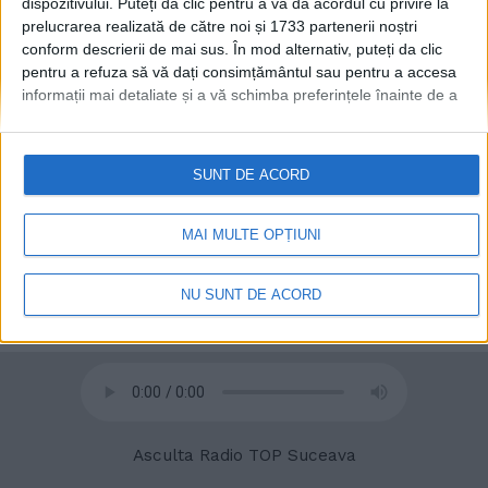
dispozitivului. Puteți da clic pentru a vă da acordul cu privire la
prelucrarea realizată de către noi și 1733 partenerii noștri
conform descrierii de mai sus. În mod alternativ, puteți da clic
pentru a refuza să vă dați consimțământul sau pentru a accesa
informații mai detaliate și a vă schimba preferințele înainte de a
vă exprima consimțământul.
Vă rugăm să rețineți că este posibil
ca anumite prelucrări ale datelor dvs. cu caracter personal să nu
necesite consimțământul dvs., dar aveți dreptul de a refuza o
SUNT DE ACORD
astfel de prelucrare. Preferințele dvs. se vor aplica numai
acestui site web. Puteți să vă schimbați preferințele sau să vă
© 2020
Radio TOP Suceava 104 FM
retrageți consimțământul în orice moment, revenind la acest site
MAI MULTE OPȚIUNI
și făcând clic pe butonul "Confidențialitate" din partea de jos a
paginii web.
NU SUNT DE ACORD
Asculta Radio TOP Suceava