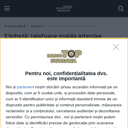
Prima pagină
Subiect
telefoane mobile interzise
Etichetă:
telefoane mobile interzise
Psihologa Doina Schipor,
ACTUALITATE
despre dezbaterea din
Marea Britanie privind
interzicerea telefoanelor
Pentru noi, confidențialitatea dvs.
mobile pentru copii și
este importantă
adolescenții de pînă la 16
Noi și
parteneri
i noștri stocăm și/sau accesăm informații pe un
ani: Ar fi prea mult. Însă, o
dispozitiv, cum ar fi cookie-urile, și procesăm date personale,
atenție mai mare asupra a
cum ar fi identificatori unici și informații standard trimise de un
ceea ce se întîmplă pe
dispozitiv pentru publicitate și conținut personalizate, măsurarea
rețelele de socializare ar
reclamelor și a conținutului, cercetarea audienței și dezvoltarea
trebui
serviciilor.
Cu permisiunea dvs., noi și partenerii noștri putem
5 APRILIE, 2025
folosi date și identificări precise de geolocație prin scanarea