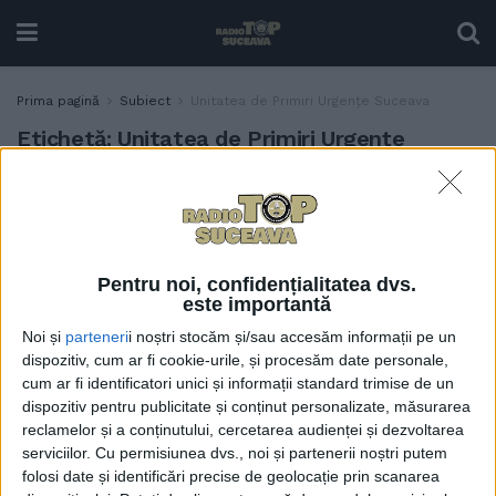
Prima pagină
Subiect
Unitatea de Primiri Urgențe Suceava
Etichetă:
Unitatea de Primiri Urgențe
Suceava
Apelul spitalului, pentru ca
SĂNĂTATE
UPU Suceava să nu se
aglomereze în această
Pentru noi, confidențialitatea dvs.
perioadă în care se fac
este importantă
lucrări. Dr. Irina Badrajan:
Noi și
parteneri
i noștri stocăm și/sau accesăm informații pe un
Se aglomerează UPU cu
dispozitiv, cum ar fi cookie-urile, și procesăm date personale,
cazuri care nu ar trebui să
cum ar fi identificatori unici și informații standard trimise de un
ajungă acolo, în defavoarea
dispozitiv pentru publicitate și conținut personalizate, măsurarea
celor care trebuie preluați
reclamelor și a conținutului, cercetarea audienței și dezvoltarea
într-o mare urgență
serviciilor.
Cu permisiunea dvs., noi și partenerii noștri putem
21 APRILIE, 2026
folosi date și identificări precise de geolocație prin scanarea