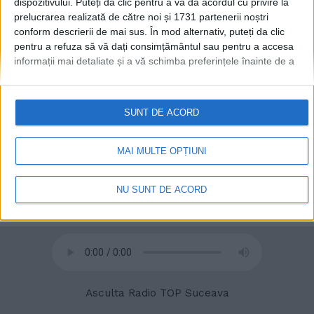
dispozitivului. Puteți da clic pentru a vă da acordul cu privire la
prelucrarea realizată de către noi și 1731 partenerii noștri
conform descrierii de mai sus. În mod alternativ, puteți da clic
pentru a refuza să vă dați consimțământul sau pentru a accesa
informații mai detaliate și a vă schimba preferințele înainte de a
vă exprima consimțământul.
Vă rugăm să rețineți că este posibil
ca anumite prelucrări ale datelor dvs. cu caracter personal să nu
necesite consimțământul dvs., dar aveți dreptul de a refuza o
SUNT DE ACORD
astfel de prelucrare. Preferințele dvs. se vor aplica numai
acestui site web. Puteți să vă schimbați preferințele sau să vă
retrageți consimțământul în orice moment, revenind la acest site
© 2020
Radio TOP Suceava 104 FM
MAI MULTE OPȚIUNI
și făcând clic pe butonul "Confidențialitate" din partea de jos a
paginii web.
NU SUNT DE ACORD
Asculta Radio TOP Suceava