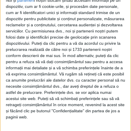
Noi și
parteneri
i noștri stocăm și/sau accesăm informații pe un
crescut, iar tu interzici orice selecție, orice extragere
dispozitiv, cum ar fi cookie-urile, și procesăm date personale,
cum ar fi identificatori unici și informații standard trimise de un
de animale?! Iar ursul are un spor natural
dispozitiv pentru publicitate și conținut personalizate, măsurarea
exponențial, crește exponențial, pentru că el nu are
reclamelor și a conținutului, cercetarea audienței și dezvoltarea
dușman natural – ajungem astăzi să avem 10 –
serviciilor.
Cu permisiunea dvs., noi și partenerii noștri putem
12.000 de exemplare de urs și avem tragedii cum a
folosi date și identificări precise de geolocație prin scanarea
dispozitivului. Puteți da clic pentru a vă da acordul cu privire la
fost cu copila din Bucegi… nu vreau să vorbesc într-
prelucrarea realizată de către noi și 1733 partenerii noștri
un ceas rău, dar lucrurile astea o să se întîmple din
conform descrierii de mai sus. În mod alternativ, puteți da clic
ce în ce mai des”. Populația ideală de urs în țara
pentru a refuza să vă dați consimțământul sau pentru a accesa
noastră ar fi de 4.000 – 5.000 de exemplare. Pe
informații mai detaliate și a vă schimba preferințele înainte de a
vă exprima consimțământul.
Vă rugăm să rețineți că este posibil
pagina sa de Facebook, domnul Roibu a prezentat o
ca anumite prelucrări ale datelor dvs. cu caracter personal să nu
statistică de la STS care arată că dacă în 2019 au fost
necesite consimțământul dvs., dar aveți dreptul de a refuza o
1.654 de apeluri care au sesizat prezența urșilor, în
astfel de prelucrare. Preferințele dvs. se vor aplica numai
2023 au fost nu mai puțin de 7.587, pentru ca în
acestui site web. Puteți să vă schimbați preferințele sau să vă
acest an să fie deja 2.264. Și în județul Suceava ursul
retrageți consimțământul în orice moment, revenind la acest site
și făcând clic pe butonul "Confidențialitate" din partea de jos a
a produs pagube însemnate în gospodării și este
paginii web.
întîlnit în dese rînduri, profesorul spunînd că ”la
Cîmpulung RoAlert-ul vine în fiecare seară,