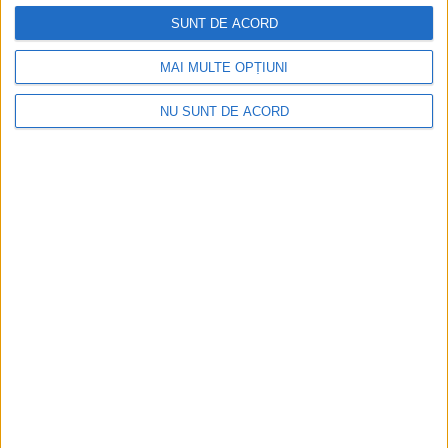
SUNT DE ACORD
MAI MULTE OPȚIUNI
NU SUNT DE ACORD
TABLETA ZILEI
Unii cu munca, Vasile Rîmbu cu lauda.
Campania de imagine a primarului
continuă
6 AUGUST, 2026