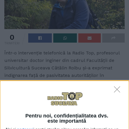
0
TRIMITERI
Într-o intervenție telefonică la Radio Top, profesorul
universitar doctor inginer din cadrul Facultății de
Silvicultură Suceava Cătălin Roibu și-a exprimat
indignarea față de pasivitatea autorităților în
problema urșilor. Domnul Roibu a spus: ”Ce s-a
întîmplat cu ursul în România? Este dovedit științific:
în 2016, cînd s-a dat ordinul ăla criminal, în care s-a
interzis orice selecție la urs, în care se dozau
efectivele și densitățile de exemplare de urs, în care
Pentru noi, confidențialitatea dvs.
se putea asigura conviețuirea om-animal, aveam
este importantă
6.000 de exemplare. Adică eram pe un optim