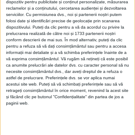
dispozitiv pentru publicitate și conținut personalizate, măsurarea
340 de experți și specialiști și o premieră istorică
reclamelor și a conținutului, cercetarea audienței și dezvoltarea
pentru sistemul medical sucevean și regional.
serviciilor.
Cu permisiunea dvs., noi și partenerii noștri putem
Proiectul SCREEN-LIFE nu este coordonat de
folosi date și identificări precise de geolocație prin scanarea
București, Cluj sau Iași, ci de Suceava”. Președintele
dispozitivului. Puteți da clic pentru a vă da acordul cu privire la
prelucrarea realizată de către noi și 1733 partenerii noștri
CJ a adăugat: ”Pentru mine, această performanță
conform descrierii de mai sus. În mod alternativ, puteți da clic
este o mîndrie și o confirmare clară că Spitalul Clinic
pentru a refuza să vă dați consimțământul sau pentru a accesa
Județean Suceava are o echipă capabilă să cîștige și
informații mai detaliate și a vă schimba preferințele înainte de a
să coordoneze proiecte mari, cu impact pentru
vă exprima consimțământul.
Vă rugăm să rețineți că este posibil
ca anumite prelucrări ale datelor dvs. cu caracter personal să nu
întreaga țară”.
necesite consimțământul dvs., dar aveți dreptul de a refuza o
astfel de prelucrare. Preferințele dvs. se vor aplica numai
În ultima vreme, și la Aeroportul Internațional ”Ștefan
acestui site web. Puteți să vă schimbați preferințele sau să vă
cel Mare” se întîmplă sau sînt pe cale să se întîmple
retrageți consimțământul în orice moment, revenind la acest site
lucruri bune. Fără nici o excepție, toate proiectele
și făcând clic pe butonul "Confidențialitate" din partea de jos a
sînt anunțate de Gheorghe Șoldan.
paginii web.
Într-adevăr, și Spitalul, și Aeroportul se află în
subordinea Consiliului Județean. Însă, pentru toate
aceste proiecte sînt oameni de la Spital și de la