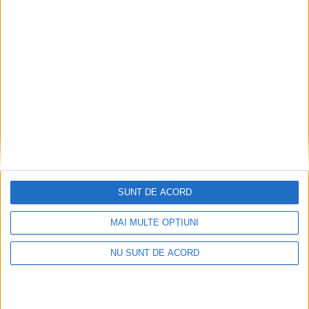
TABLETA ZILEI
Unii cu munca, Vasile Rîmbu cu lauda.
SUNT DE ACORD
Campania de imagine a primarului
MAI MULTE OPȚIUNI
continuă
6 AUGUST, 2026
NU SUNT DE ACORD