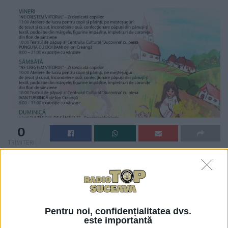
0
TRIMITERI
Astăzi, 21 iunie, este ziua în care debutează <Tîrgul
de Sînziene> la Suceava, tîrg al meșterilor populari.
Într-o intervenție la Radio Top, vicepreședintele CJ,
Niculai Barbă, a precizat: ”S-a creat o mică
Pentru noi, confidențialitatea dvs.
confuzie… <Tîrgul de Sînziene> se organizează la
este importantă
Mall. Sînt activități care se desfășoară în zona