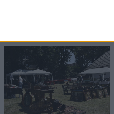
TIMP LIBER
Primăria Suceava: Tenis de masă, teqball și
șah, noi facilități în Lunca Sucevei pentru a
încuraja mișcarea în aer liber
30 IULIE, 2026