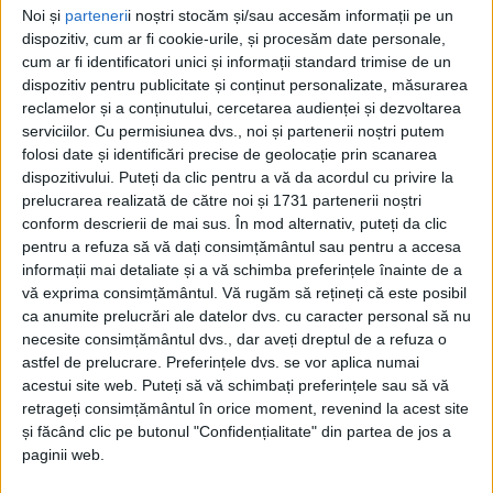
Noi și
parteneri
i noștri stocăm și/sau accesăm informații pe un
respectivă, dar <Tîrgul Meșterilor Populari> are loc
dispozitiv, cum ar fi cookie-urile, și procesăm date personale,
pe esplanada Casei de Cultură din centrul Sucevei”.
cum ar fi identificatori unici și informații standard trimise de un
dispozitiv pentru publicitate și conținut personalizate, măsurarea
Tîrgul din centrul Sucevei funcționează pînă pe
reclamelor și a conținutului, cercetarea audienței și dezvoltarea
24 iunie inclusiv, a precizat domnul Barbă, care a
serviciilor.
Cu permisiunea dvs., noi și partenerii noștri putem
folosi date și identificări precise de geolocație prin scanarea
adăugat: ”Sînt meșteri populari din județ și din țară,
dispozitivului. Puteți da clic pentru a vă da acordul cu privire la
peste 30. Și ce este interesant, vor fi foarte multe
prelucrarea realizată de către noi și 1731 partenerii noștri
demonstrații practice făcute de aceștia”.
conform descrierii de mai sus. În mod alternativ, puteți da clic
pentru a refuza să vă dați consimțământul sau pentru a accesa
Anul acesta, organizatorii și-au propus să aducă mai
informații mai detaliate și a vă schimba preferințele înainte de a
multă bucurie copiilor. A precizat Niculai Barbă:
vă exprima consimțământul.
Vă rugăm să rețineți că este posibil
ca anumite prelucrări ale datelor dvs. cu caracter personal să nu
”Vom avea în fiecare zi și piese ale Teatrului de
necesite consimțământul dvs., dar aveți dreptul de a refuza o
Păpuşi din cadrul Centrului Cultural Bucovina”.
astfel de prelucrare. Preferințele dvs. se vor aplica numai
acestui site web. Puteți să vă schimbați preferințele sau să vă
În ultima zi a manifestărilor, pe 24 iunie, va fi
retrageți consimțământul în orice moment, revenind la acest site
marcată Ziua Universală a Iei pe esplanada Casei de
și făcând clic pe butonul "Confidențialitate" din partea de jos a
Cultură, dar și în mai multe localități din județul
paginii web.
Suceava, prin diferite evenimente.