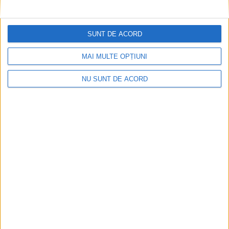
filmului la preț special, la Iulius Mall
Suceava
SUNT DE ACORD
3 AUGUST, 2026
MAI MULTE OPȚIUNI
NU SUNT DE ACORD
TIMP LIBER
A început ”Lume, lume… hai la tîrg!”: 87 de
meșteri populari și recital Fuego, sîmbătă,