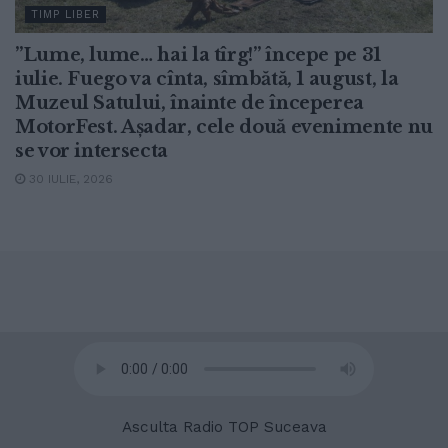
TIMP LIBER
”Lume, lume… hai la tîrg!” începe pe 31
iulie. Fuego va cînta, sîmbătă, 1 august, la
Muzeul Satului, înainte de începerea
MotorFest. Așadar, cele două evenimente nu
se vor intersecta
30 IULIE, 2026
© 2020
Radio TOP Suceava 104 FM
Asculta Radio TOP Suceava