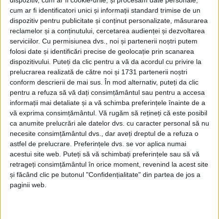
dispozitiv, cum ar fi cookie-urile, și procesăm date personale,
Organizatorul festivalului, Boby Stroe, a declarat
cum ar fi identificatori unici și informații standard trimise de un
la Radio Top că, în ciuda unor mici întîrzieri ale
dispozitiv pentru publicitate și conținut personalizate, măsurarea
zborurilor, toți artiștii și-au confirmat prezența. A
reclamelor și a conținutului, cercetarea audienței și dezvoltarea
spus acesta: ”Toată lumea va fi prezentă la ora la
serviciilor.
Cu permisiunea dvs., noi și partenerii noștri putem
folosi date și identificări precise de geolocație prin scanarea
care s-a stabilit”.
dispozitivului. Puteți da clic pentru a vă da acordul cu privire la
prelucrarea realizată de către noi și 1731 partenerii noștri
Publicul este invitat să ajungă mai devreme la
conform descrierii de mai sus. În mod alternativ, puteți da clic
festival, deoarece, pe lîngă concerte, va putea vizita
pentru a refuza să vă dați consimțământul sau pentru a accesa
expoziția Paulei Șalar și va avea ocazia să vadă și
informații mai detaliate și a vă schimba preferințele înainte de a
chiar să încerce chitara lui Fani Adumitroaie, recent
vă exprima consimțământul.
Vă rugăm să rețineți că este posibil
ca anumite prelucrări ale datelor dvs. cu caracter personal să nu
restaurată. De asemenea, la festival este amenajată și
necesite consimțământul dvs., dar aveți dreptul de a refuza o
o zonă foto cu chitara oficială a evenimentului și sigla
astfel de prelucrare. Preferințele dvs. se vor aplica numai
festivalului, pentru ca participanții să poată ”trimite
acestui site web. Puteți să vă schimbați preferințele sau să vă
în lume vestea că se face un festival frumos la
retrageți consimțământul în orice moment, revenind la acest site
Suceava”.
și făcând clic pe butonul "Confidențialitate" din partea de jos a
paginii web.
Concertele se vor desfășura zilnic între orele 18.00 și
23.00. Organizatorul a spus că ploaia prognozată de