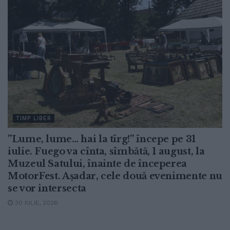
TIMP LIBER
”Lume, lume… hai la tîrg!” începe pe 31
iulie. Fuego va cînta, sîmbătă, 1 august, la
Muzeul Satului, înainte de începerea
MotorFest. Așadar, cele două evenimente nu
se vor intersecta
30 IULIE, 2026