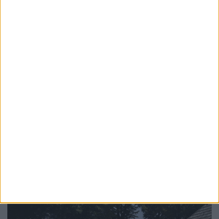
TIMP LIBER
Primăria Suceava: Tenis de masă, teqball și
șah, noi facilități în Lunca Sucevei pentru a
încuraja mișcarea în aer liber
30 IULIE, 2026