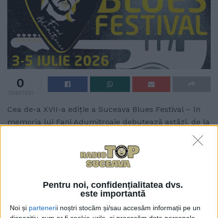
0
TRIMITERI
Cea de-a XVII-a ediție a Suceava Blues Festival – în
memoria lui Fani Adumitroaie debutează astăzi, de la
ora 18.00, în Șanțul de Apărare al Cetății de Scaun.
Timp de trei zile, pînă pe 5 iulie, pe scenă vor urca
artiști de renume internațional, printre care
Claudette King, fiica legendarului B.B. King, și Devon
Pentru noi, confidențialitatea dvs.
Allman, fiul celebrului Gregg Allman. Intrarea este
este importantă
liberă.
Noi și
parteneri
i noștri stocăm și/sau accesăm informații pe un