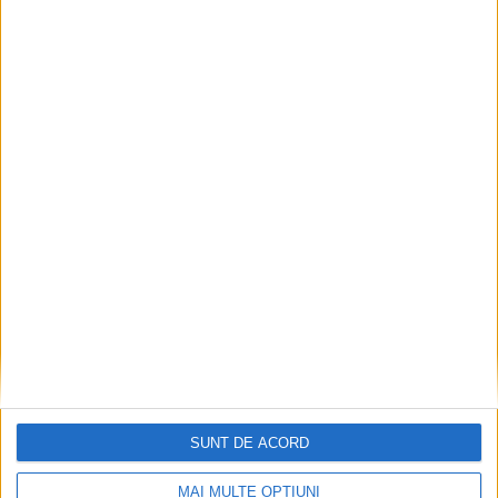
TIMP LIBER
Omul-Păianjen revine pe marele ecran:
marțea aceasta, te bucuri de proiecțiile
filmului la preț special, la Iulius Mall
Suceava
3 AUGUST, 2026
SUNT DE ACORD
MAI MULTE OPȚIUNI