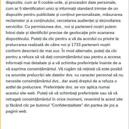
dispozitiv, cum ar fi cookie-urile, și procesăm date personale,
și Reziliență.
cum ar fi identificatori unici și informații standard trimise de un
dispozitiv pentru publicitate și conținut personalizate, măsurarea
Într-un mesaj postat pe Facebook, Mihai Dimian a
reclamelor și a conținutului, cercetarea audienței și dezvoltarea
făcut o comparație inedită între județul Suceava și
serviciilor.
Cu permisiunea dvs., noi și partenerii noștri putem
Republica Capului Verde, calificată în 16-mile
folosi date și identificări precise de geolocație prin scanarea
dispozitivului. Puteți da clic pentru a vă da acordul cu privire la
Campionatului Mondial de Fotbal. El a scris: ”Cum
prelucrarea realizată de către noi și 1733 partenerii noștri
Republica Capului Verde are aproximativ 550.000 de
conform descrierii de mai sus. În mod alternativ, puteți da clic
locuitori, iar județul Suceava are aproximativ 650.000
pentru a refuza să vă dați consimțământul sau pentru a accesa
de locuitori, pare că putem încerca cu Suceava la
informații mai detaliate și a vă schimba preferințele înainte de a
vă exprima consimțământul.
Vă rugăm să rețineți că este posibil
Mondial”.
ca anumite prelucrări ale datelor dvs. cu caracter personal să nu
necesite consimțământul dvs., dar aveți dreptul de a refuza o
Ministrul a amintit și performanțele sportului
astfel de prelucrare. Preferințele dvs. se vor aplica numai
sucevean, arătînd că echipa națională de handbal
acestui site web. Puteți să vă schimbați preferințele sau să vă
masculin de tineret, formată în majoritate din
retrageți consimțământul în orice moment, revenind la acest site
jucători crescuți la Clubul Sportiv Universitar din
și făcând clic pe butonul "Confidențialitate" din partea de jos a
paginii web.
Suceava, s-a calificat anul trecut la Campionatul
Mondial.