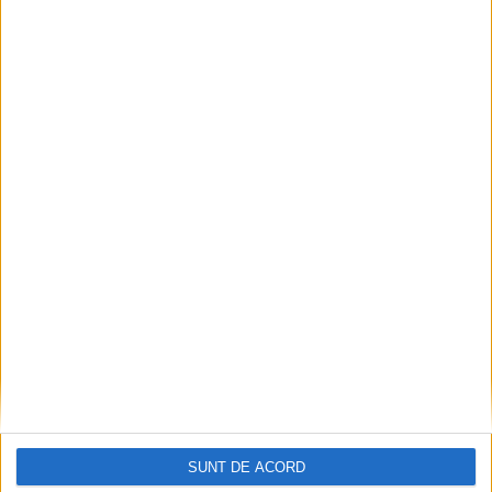
SPORT
Antrenorul Cetății 1932 Suceava, Petre
Grigoraș, înaintea deplasării de la Tîrgu
Mureș: Nu vrem să ne obișnuim cu
înfrîngerile
6 AUGUST, 2026
SUNT DE ACORD