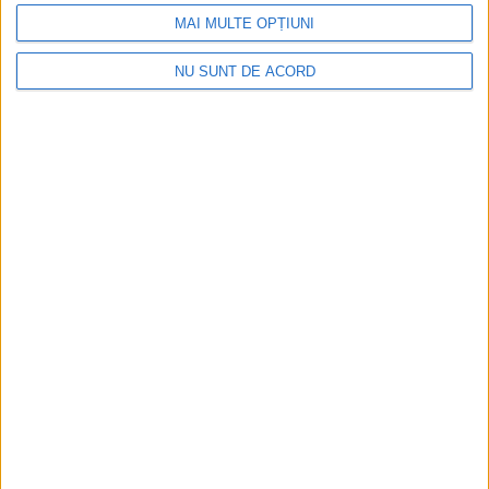
MAI MULTE OPȚIUNI
NU SUNT DE ACORD
FEATURED
Gabriel Șuleru, candidat pentru funcția de
președinte al AJF Suceava: Vreau să continui
să dezvolt planurile începute ca secretar
general. Fotbalul la nivelul județului
Suceava a crescut foarte mult
5 AUGUST, 2026