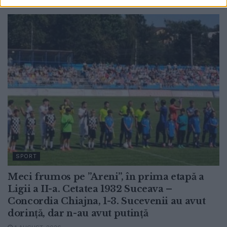
SPORT
Meci frumos pe ”Areni”, în prima etapă a
Ligii a II-a. Cetatea 1932 Suceava –
Concordia Chiajna, 1-3. Sucevenii au avut
dorință, dar n-au avut putință