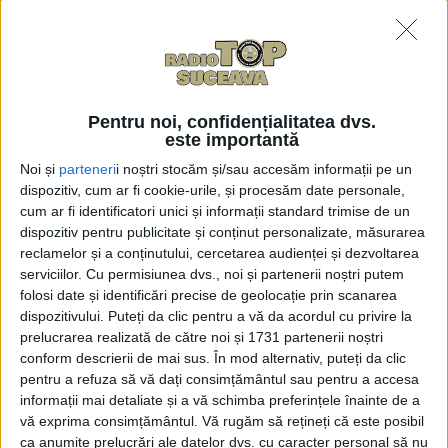
zile întregi în pregătiri. Și
pregătirea nu înseamnă la
Astronomie să știi doar
stelele de pe cer
4 DECEMBRIE, 2025
Pentru noi, confidențialitatea dvs.
este importantă
”Excelența în Istorie”,
EDUCAȚIE
proiect din cadrul
Noi și
parteneri
i noștri stocăm și/sau accesăm informații pe un
Centrului de Excelență
dispozitiv, cum ar fi cookie-urile, și procesăm date personale,
Suceava, începînd cu 8
cum ar fi identificatori unici și informații standard trimise de un
noiembrie. 10 profesori de
dispozitiv pentru publicitate și conținut personalizate, măsurarea
istorie, care fac voluntariat,
reclamelor și a conținutului, cercetarea audienței și dezvoltarea
vor pregăti în jur de 30 de
serviciilor.
Cu permisiunea dvs., noi și partenerii noștri putem
elevi
folosi date și identificări precise de geolocație prin scanarea
dispozitivului. Puteți da clic pentru a vă da acordul cu privire la
27 OCTOMBRIE, 2025
prelucrarea realizată de către noi și 1731 partenerii noștri
Profesoara Gabriela
conform descrierii de mai sus. În mod alternativ, puteți da clic
ACTUALITATE
Scutaru, despre
pentru a refuza să vă dați consimțământul sau pentru a accesa
informații mai detaliate și a vă schimba preferințele înainte de a
posibilitatea ca AI să
vă exprima consimțământul.
Vă rugăm să rețineți că este posibil
înlocuiască profesorii:
ca anumite prelucrări ale datelor dvs. cu caracter personal să nu
Inteligența artificială nu va