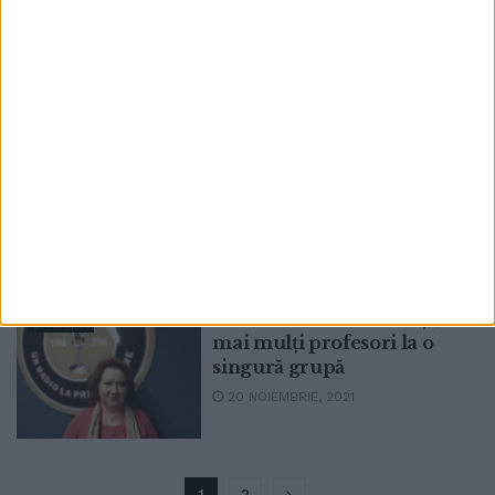
dezvoltare personală
16 SEPTEMBRIE, 2022
Directoarea Centrului de
EDUCAȚIE
Excelență Suceava, Gabriela
Scutaru: Cei mai mulți elevi
au participat la concursuri
regionale, la concursuri
inițiate de alte centre de
excelență, la competiții
naționale și internaționale
16 SEPTEMBRIE, 2022
La Centrul de Excelență,
EDUCAȚIE
mai mulți profesori la o
singură grupă
20 NOIEMBRIE, 2021
1
2