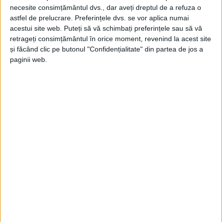
necesite consimțământul dvs., dar aveți dreptul de a refuza o
putea înlocui chiar orice pe
astfel de prelucrare. Preferințele dvs. se vor aplica numai
lume. Realitatea este că,
acestui site web. Puteți să vă schimbați preferințele sau să vă
totuși, oamenii rămîn să
retrageți consimțământul în orice moment, revenind la acest site
interacționeze între ei
și făcând clic pe butonul "Confidențialitate" din partea de jos a
22 NOIEMBRIE, 2024
paginii web.
Mulți elevi de la Centrul de
EDUCAȚIE
Excelență Suceava au ales
matematica. Gabriela
Scutaru: Matematica nu
înseamnă doar calcul și
cifre, înseamnă dezvoltarea
rațiunii
22 NOIEMBRIE, 2024
Toți elevii care au obținut
EDUCAȚIE
premii la Olimpiada
Internațională de
Astronomie și Astrofizică au
fost ”antrenați” de Centrul