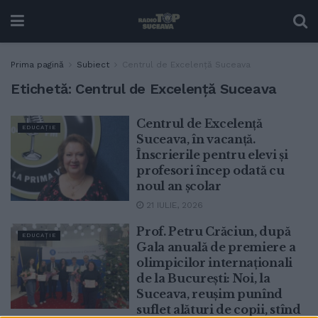
Prima pagină
Subiect
Centrul de Excelență Suceava
Etichetă:
Centrul de Excelență Suceava
Centrul de Excelență
EDUCAȚIE
Suceava, în vacanță.
Înscrierile pentru elevi și
profesori încep odată cu
noul an școlar
21 IULIE, 2026
Prof. Petru Crăciun, după
EDUCAȚIE
Gala anuală de premiere a
olimpicilor internaționali
de la București: Noi, la
Suceava, reușim punînd
suflet alături de copii, stînd