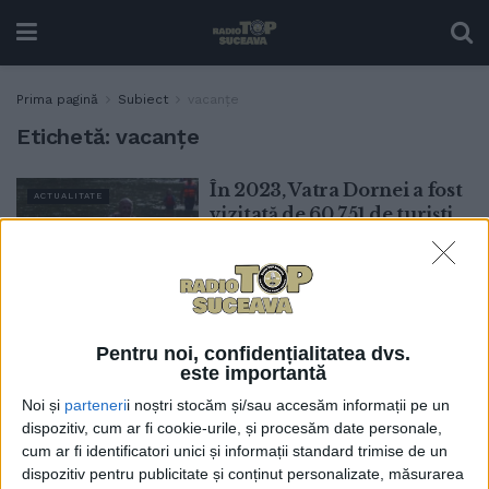
Prima pagină
Subiect
vacanțe
Etichetă:
vacanțe
În 2023, Vatra Dornei a fost
ACTUALITATE
vizitată de 60.751 de turiști,
iar Gura Humorului de
117.197. Petru Ariciuc: Gura
Humorului a dezvoltat
foarte mult partea de
agrement. Noi sîntem o
Pentru noi, confidențialitatea dvs.
stațiune tradițională, de
este importantă
liniște, pentru persoane în
vîrstă
Noi și
parteneri
i noștri stocăm și/sau accesăm informații pe un
dispozitiv, cum ar fi cookie-urile, și procesăm date personale,
5 IUNIE, 2024
cum ar fi identificatori unici și informații standard trimise de un
dispozitiv pentru publicitate și conținut personalizate, măsurarea
Trei zone din județul
ACTUALITATE