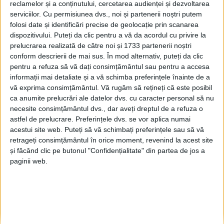
reclamelor și a conținutului, cercetarea audienței și dezvoltarea
Suceava, premiate la gala
serviciilor.
Cu permisiunea dvs., noi și partenerii noștri putem
”Destinația Anului 2024”.
folosi date și identificări precise de geolocație prin scanarea
Șeful serviciului de turism
dispozitivului. Puteți da clic pentru a vă da acordul cu privire la
din cadrul Consiliului
prelucrarea realizată de către noi și 1733 partenerii noștri
Județean Suceava, Claudiu
conform descrierii de mai sus. În mod alternativ, puteți da clic
Brădățan: Toate cele șapte
pentru a refuza să vă dați consimțământul sau pentru a accesa
proiecte înscrise de
informații mai detaliate și a vă schimba preferințele înainte de a
destinația noastră turistică
vă exprima consimțământul.
Vă rugăm să rețineți că este posibil
au fost finaliste
ca anumite prelucrări ale datelor dvs. cu caracter personal să nu
24 MAI, 2024
necesite consimțământul dvs., dar aveți dreptul de a refuza o
astfel de prelucrare. Preferințele dvs. se vor aplica numai
Din cauza neacordării
acestui site web. Puteți să vă schimbați preferințele sau să vă
ACTUALITATE
voucherelor de vacanță
retrageți consimțământul în orice moment, revenind la acest site
pentru bugetari, de Paște,
și făcând clic pe butonul "Confidențialitate" din partea de jos a
turismul în județul Suceava
paginii web.
a mers destul de slab.
Turiști sub așteptări au fost
și în minivacanța de Paște,
pentru că oamenii ”și-au
mărit vacanța și au plecat în