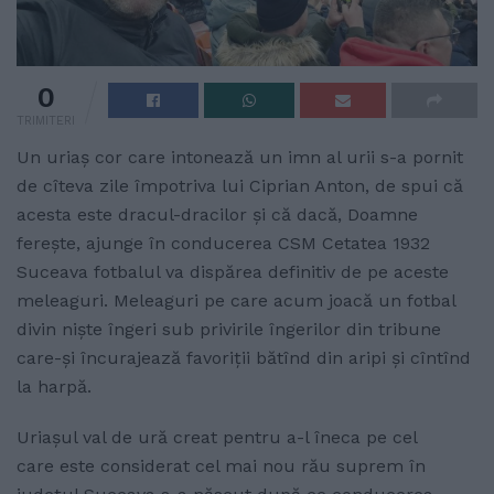
0
TRIMITERI
Un uriaș cor care intonează un imn al urii s-a pornit
de cîteva zile împotriva lui Ciprian Anton, de spui că
acesta este dracul-dracilor și că dacă, Doamne
ferește, ajunge în conducerea CSM Cetatea 1932
Suceava fotbalul va dispărea definitiv de pe aceste
meleaguri. Meleaguri pe care acum joacă un fotbal
divin niște îngeri sub privirile îngerilor din tribune
care-și încurajează favoriții bătînd din aripi și cîntînd
la harpă.
Uriașul val de ură creat pentru a-l îneca pe cel
care este considerat cel mai nou rău suprem în