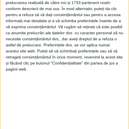
prelucrarea realizată de către noi și 1733 partenerii noștri
profunzime, și cei care știu ceva vag despre caz, și
conform descrierii de mai sus. În mod alternativ, puteți da clic
cei care au treabă cu fotbalul, și cei care sînt paraleli
pentru a refuza să vă dați consimțământul sau pentru a accesa
cu fenomenul, și cei care îl cunosc pe domnul Anton,
informații mai detaliate și a vă schimba preferințele înainte de a
și cei care nu-l cunosc sau nici măcar nu au auzit de
vă exprima consimțământul.
Vă rugăm să rețineți că este posibil
acesta pînă acum.
ca anumite prelucrări ale datelor dvs. cu caracter personal să nu
necesite consimțământul dvs., dar aveți dreptul de a refuza o
Da, Ciprian Anton poate fi criticat pentru că apare
astfel de prelucrare. Preferințele dvs. se vor aplica numai
acestui site web. Puteți să vă schimbați preferințele sau să vă
prea des în presă și pe rețelele de socializare.
retrageți consimțământul în orice moment, revenind la acest site
Supraexpunerea deranjează, în general. Da, Ciprian
și făcând clic pe butonul "Confidențialitate" din partea de jos a
Anton poate fi criticat pentru că este și profesor-
paginii web.
antrenor la Liceul cu Program Sportiv, și
conducătorul Inspectoratului Școlar Suceava, și
președintele Asociației Județene de Fotbal, și
consilier local din partea PNL. Însă, asta este meseria
domnului Anton: de profesor de sport, specializarea
fotbal.
Apoi, Ciprian Anton a ajuns șef al Inspectoratului