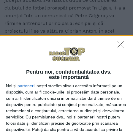
județul Suceava s-a născut după ce conducerea
clubului de fotbal proaspăt promovat în Liga a II-a a
anunțat într-un comunicat că Petre Grigoraș va
rămîne antrenorul principal al echipei și că
proiectului i se va alătura Ciprian Anton. În acel
moment a fost declanșat un atac rar întîlnit pe
rețelele de socializare împotriva celui care, printre
altele, este președintele Asociației Județene de Fotbal
Suceava. Simultan au demarat lucrările la statuia
actualului președinte al clubului, căruia îi sînt
Pentru noi, confidențialitatea dvs.
este importantă
cîntate meritele și despre care se spune că este
indispensabil. Fiecare este liber să susțină pe cine
Noi și
parteneri
i noștri stocăm și/sau accesăm informații pe un
dispozitiv, cum ar fi cookie-urile, și procesăm date personale,
vrea și să critice pe cine vrea, dar ar trebui să existe
cum ar fi identificatori unici și informații standard trimise de un
niște limite ale bunului simț.
dispozitiv pentru publicitate și conținut personalizate, măsurarea
reclamelor și a conținutului, cercetarea audienței și dezvoltarea
Despre eventuala sosire în club a lui Ciprian Anton și
serviciilor.
Cu permisiunea dvs., noi și partenerii noștri putem
despre eventuala îndepărtare a actualului președinte
folosi date și identificări precise de geolocație prin scanarea
și-au dat cu părerea și cei care cunosc situația în
dispozitivului. Puteți da clic pentru a vă da acordul cu privire la