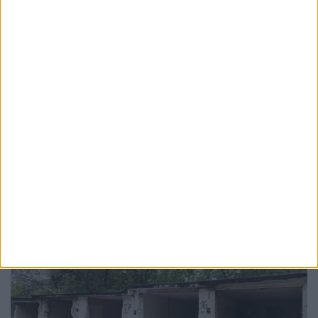
TABLETA ZILEI
Și în Suceava există viață. Uneori
3 AUGUST, 2026