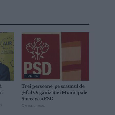
POLITIC
R
Trei persoane, pe scaunul de
a?
șef al Organizației Municipale
Suceava a PSD
n
6 IULIE, 2026