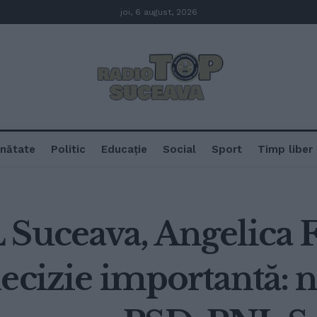
joi, 6 august, 2026
nătate
Politic
Educație
Social
Sport
Timp liber
 Suceava, Angelica F
ecizie importantă: 