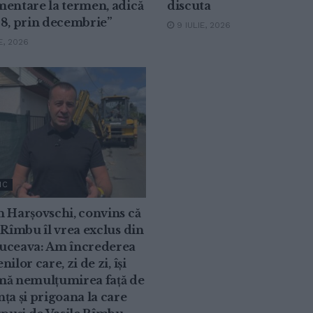
mentare la termen, adică
discuta
28, prin decembrie”
9 IULIE, 2026
E, 2026
IC
 Harșovschi, convins că
 Rîmbu îl vrea exclus din
uceava: Am încrederea
ilor care, zi de zi, își
mă nemulțumirea față de
ța și prigoana la care