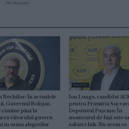
PNL Suceava
IC
POLITIC
n Nechifor: În actualele
Ion Lungu, candidat AU
ii, Guvernul Bolojan
pentru Primăria Suceav
 rămîne pînă la
Deputatul Pușcașu: În
area viitorului guvern
momentul de față este u
t în urma alegerilor
subiect fals. Nu avem ce