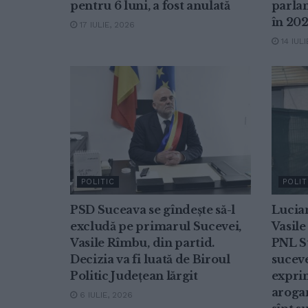
pentru 6 luni, a fost anulată
parla
în 20
17 IULIE, 2026
14 IULI
POLITIC
POLIT
PSD Suceava se gîndește să-l
Lucian
excludă pe primarul Sucevei,
Vasile
Vasile Rîmbu, din partid.
PNL S
Decizia va fi luată de Biroul
suceven
Politic Județean lărgit
expri
arogan
6 IULIE, 2026