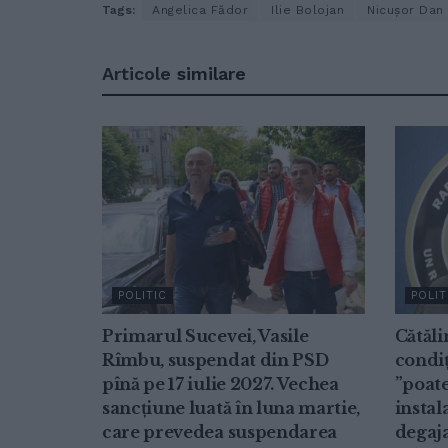
Tags:
Angelica Fădor
Ilie Bolojan
Nicușor Dan
Articole
similare
POLITIC
POLIT
Primarul Sucevei, Vasile
Cătăli
Rîmbu, suspendat din PSD
condiț
pînă pe 17 iulie 2027. Vechea
”poate
sancțiune luată în luna martie,
instal
care prevedea suspendarea
degaja