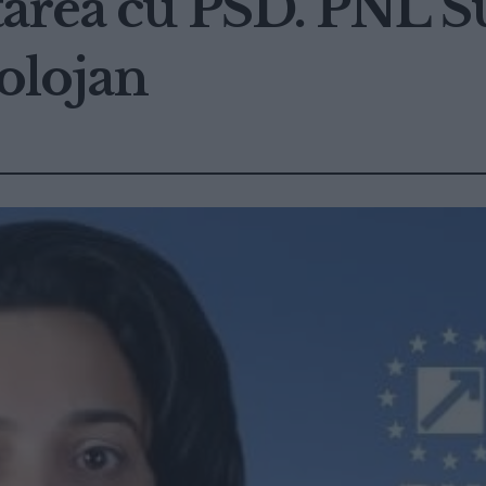
tarea cu PSD. PNL S
Bolojan