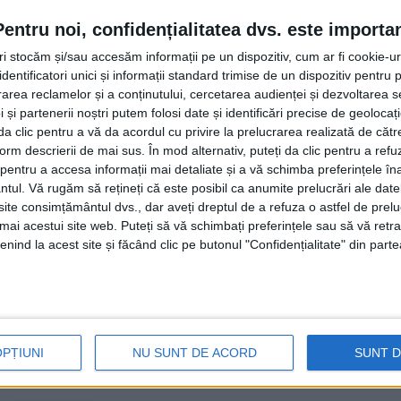
Pentru noi, confidențialitatea dvs. este importa
Fădor, își reafirmă sprijinul pentru Ilie Bolojan, în conte
tri stocăm și/sau accesăm informații pe un dispozitiv, cum ar fi cookie-u
ea.
dentificatori unici și informații standard trimise de un dispozitiv pentru p
rea reclamelor și a conținutului, cercetarea audienței și dezvoltarea ser
 și partenerii noștri putem folosi date și identificări precise de geoloca
i da clic pentru a vă da acordul cu privire la prelucrarea realizată de cătr
form descrierii de mai sus. În mod alternativ, puteți da clic pentru a refu
ltările cu colegi primari și aleși locali liberali din Suc
entru a accesa informații mai detaliate și a vă schimba preferințele în
ntul.
Vă rugăm să rețineți că este posibil ca anumite prelucrări ale date
alii au încredere pentru a continua reformele de care Român
te consimțământul dvs., dar aveți dreptul de a refuza o astfel de prelu
umai acestui site web. Puteți să vă schimbați preferințele sau să vă ret
o nominalizare fără o consultare reală cu PNL este greu de
nind la acest site și făcând clic pe butonul "Confidențialitate" din parte
litică de care România are nevoie.
nu va mai continua coabitarea cu PSD.
OPȚIUNI
NU SUNT DE ACORD
SUNT 