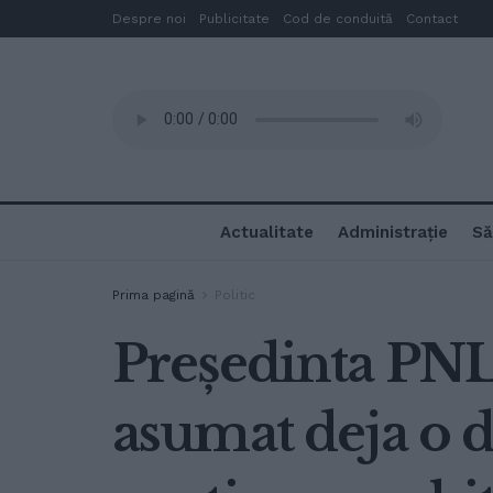
Despre noi
Publicitate
Cod de conduită
Contact
Actualitate
Administrație
Să
Prima pagină
Politic
Președinta PNL
asumat deja o d