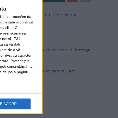
ntă
xtul în care Nicușor Dan i-a încredințat
rile, și procesăm date
ublicitate și conținut
viciilor.
Cu
ție prin scanarea
e noi și 1731
za să vă dați
eava au confirmat ceea ce se vede în întreaga
ainte de a vă
lor dvs. cu caracter
ia are nevoie.
crare. Preferințele
rageți consimțământul
 înțeles. O astfel de abordare nu are
a de jos a paginii
DE ACORD